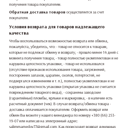
получения товара покупателем.
Обратная доставка товаров
осуществляется за счет
покупателя.
Условия возврата для товаров надлежащего
качества
Чтобы воспользоваться возможностью возврата или обмена,
пожалуйста, убедитесь, что: - товар не относится к товарам,
которые не подлежат обмену и возврату; - прошло менее 14 дней с
момента получения товара; - товар полностью укомплектован и не
нарушена целостность упаковки; - товар не использовался
(отсутствие признаков использования товара, загрязнений,
посторонних запахов, царапин, сколов, потертостей, не
подвергался изменениям и т. п.), полностью укомплектован и не
нарушена целостность упаковки (открытая упаковка не считается
повреждением товарного вида); - сохранены заводские
(гарантийные) пломбы, ярлыки и маркировка; - в наличии есть
расчетный документ (чек). В случае возврата/обмена товара -
доставка оплачивается покупателем. Оформить возврат или
обмен Вы можете у нашего менеджера по номеру +380 (66) 253-
19-07 или написав на электронный адрес:
salimmamedov77@gmail.com. Как происходит возврат денежных