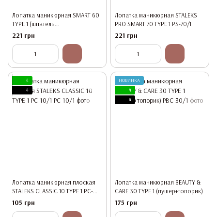
Лопатка маникюрная SMART 60
Лопатка маникюрная STALEKS
TYPE 1 (шпатель
PRO SMART 70 TYPE 1 PS-70/1
ровный+шпатель конический)
221 грн
221 грн
4
НОВИНКА
4
4
4
Лопатка маникюрная плоская
Лопатка маникюрная BEAUTY &
STALEKS CLASSIC 10 TYPE 1 PC-
CARE 30 TYPE 1 (пушер+топорик)
10/1
105 грн
175 грн