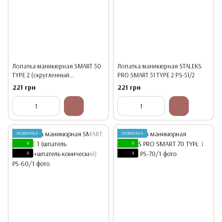
Лопатка маникюрная SMART 50
Лопатка маникюрная STALEKS
TYPE 2 (скругленный
PRO SMART 51 TYPE 2 PS-51/2
пушер+топорик)
221 грн
221 грн
НОВИНКА
НОВИНКА
4
4
4
4