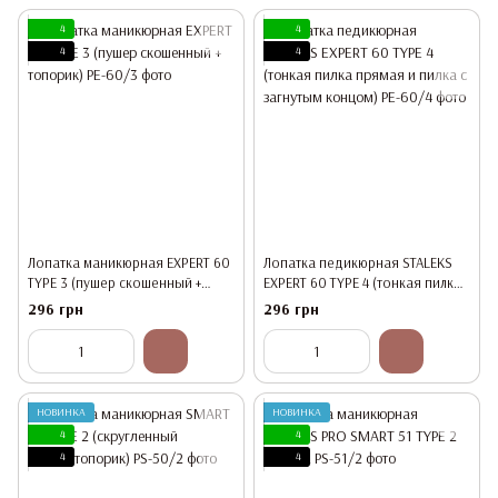
4
4
4
4
Лопатка маникюрная EXPERT 60
Лопатка педикюрная STALEKS
TYPE 3 (пушер скошенный +
EXPERT 60 TYPE 4 (тонкая пилка
топорик)
прямая и пилка с загнутым
296 грн
296 грн
концом)
НОВИНКА
НОВИНКА
4
4
4
4