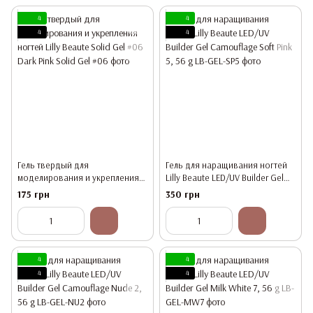
4
4
4
4
Гель твердый для
Гель для наращивания ногтей
моделирования и укрепления
Lilly Beaute LED/UV Builder Gel
ногтей Lilly Beaute Solid Gel #06
Camouflage Soft Pink 5, 56 g
175 грн
350 грн
Dark Pink
4
4
4
4