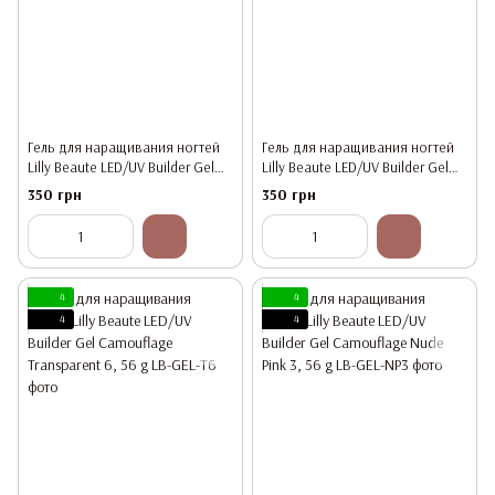
Гель для наращивания ногтей
Гель для наращивания ногтей
Lilly Beaute LED/UV Builder Gel
Lilly Beaute LED/UV Builder Gel
Camouflage Nude 2, 56 g
Milk White 7, 56 g
350 грн
350 грн
4
4
4
4