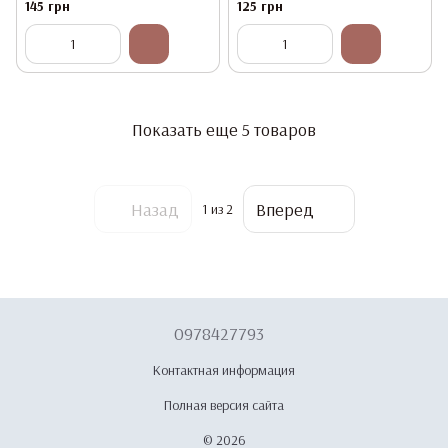
WIPE 01, 9 мл.(Топ с поталью
145 грн
125 грн
Хамелеон)
Показать еще 5 товаров
Назад
Вперед
1
из 2
0978427793
Контактная информация
Полная версия сайта
© 2026