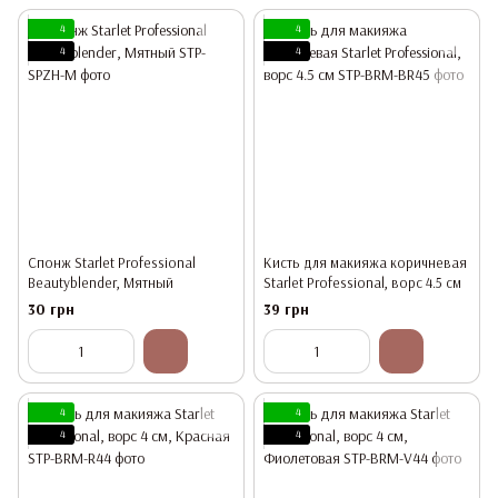
4
4
4
4
Спонж Starlet Professional
Кисть для макияжа коричневая
Beautyblender, Мятный
Starlet Professional, ворс 4.5 см
30 грн
39 грн
4
4
4
4