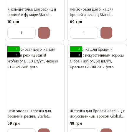
Кисть-щеточка для ресниц и
Нейлоновая щеточка для
бровей в футляре Starlet
бровей и ресниц Starlet
Professional, разные цвета
Professional, 50 шт/уп, Розовая
10 грн
69 грн
4
4
4
4
Нейлоновая щеточка для
Щеточка для бровей и ресниц с
бровей и ресниц Starlet
искусственным ворсом Global
Professional, 50 шт/уп, Черная
Fashion, 50 шт/уп, Красная
69 грн
48 грн