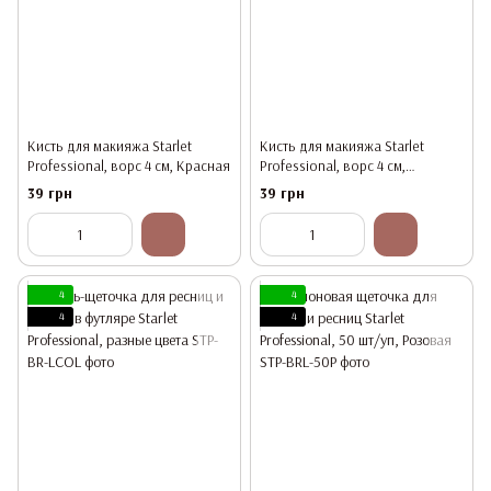
Кисть для макияжа Starlet
Кисть для макияжа Starlet
Professional, ворс 4 см, Красная
Professional, ворс 4 см,
Фиолетовая
39 грн
39 грн
4
4
4
4