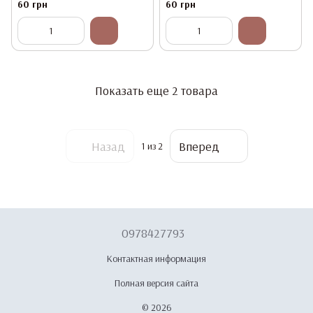
ворсом в колбе, 50 шт,
ворсом в колбе, 50 шт, Синие
60 грн
60 грн
Бирюзовые
Показать еще 2 товара
Назад
Вперед
1
из 2
0978427793
Контактная информация
Полная версия сайта
© 2026