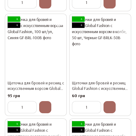
4
4
4
4
Щеточка для бровей и ресниц с
Щеточки для бровей и ресниц
искусственным ворсом Global
Global Fashion с искусственным
Fashion, 100 шт/уп, Синяя
ворсом в колбе, 50 шт, Черные
95 грн
60 грн
4
4
4
4