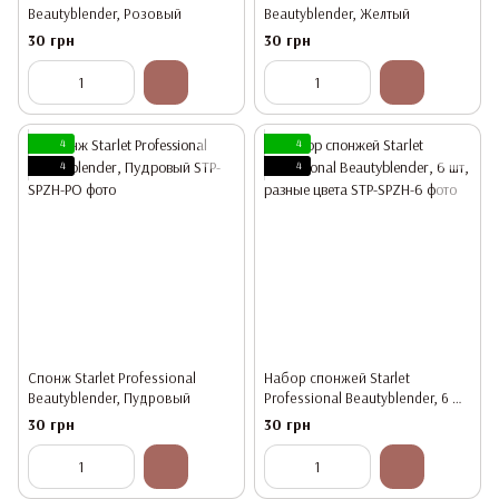
Beautyblender, Розовый
Beautyblender, Желтый
30 грн
30 грн
4
4
4
4
Спонж Starlet Professional
Набор спонжей Starlet
Beautyblender, Пудровый
Professional Beautyblender, 6 шт,
разные цвета
30 грн
30 грн