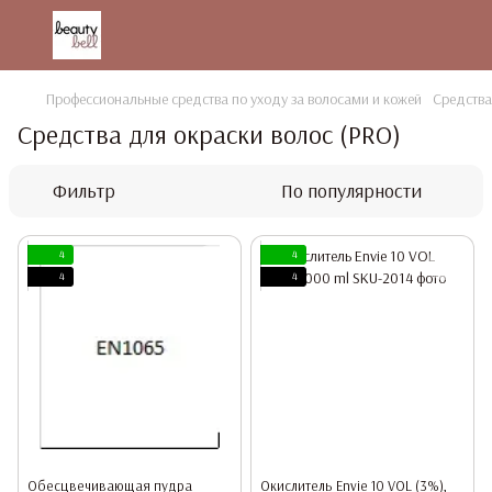
Профессиональные средства по уходу за волосами и кожей
Средства
Средства для окраски волос (PRO)
Фильтр
По популярности
4
4
4
4
Обесцвечивающая пудра
Окислитель Envie 10 VOL (3%),