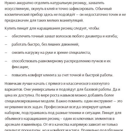
Нужно аккуратно отделить натуральную ресницу, захватить
искусственную, окунуть в клей и точно зафиксировать. Обычный
косметический прибор здесь не подойдёт — он недостаточно точен и не
предназначен для таких мелких манипуляций.
Купить пинцет для наращивания ресниц следует, чтобы:
обеспечить точный захват волосков любого диаметра и изгиба;
работать быстро, без лишних движений;
снизить нагрузку на руки и зрение специалиста;
способствовать равномерному распределению пучков и их
фиксации;
повысить комфорт клиента за счет точной и быстрой работы.
Новичкам лучше начать с прямого и классического изогнутого
вариантов. Они универсальны и подойдут для базовой работы. Да и
цена их доступна. По мере роста навыков можно добавить более
специализированные модели. Важно помнить: один инструмент — это
не решение всех задач. Профессионал всегда оперирует целым
набором, подстраиваясь под разные техники и ситуации. Пинцет для
объемного наращивания ресниц – один из ключевых элементов в
арсенале лэшмейкера. От его качества напрямую зависит не только
результат процедуры, но и комфорт мастера. Правильно подобранное