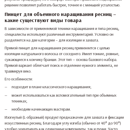
решение позволяет работать быстрее, точнее и с меньшей усталостью.
Пинцет для объемного наращивания ресниц –
какие существуют виды товара
В зависимости от применяемой техники наращивания и типа ресниц,
специалисты используют различный инструментарий. Условно он
разделяется на две категории – для изоляции и захвата.
Прямой пинцет для наращивания ресниц применяется с целью
изоляции натурального волоска от соседнего. Имеет тонкие, ровные,
сужающиеся к кончику бранши. Этот тип — основа базового набора.
Прямой вариант облегчает поиск и отделение нужного элемента, не
травмируя веко.
Его особенности:
подходит в плане классического наращивания;
может использоваться как вспомогательный тип при объемных
техниках;
необходим начинающих мастерам.
Изогнутый (L-образный) продукт предназначен для захвата и фиксации
искусственных ресниц. Благодаря углу изгиба (обычно от 40° до 90°)
удобно захватывать как одиночные компоненты, так и пучки. Часто