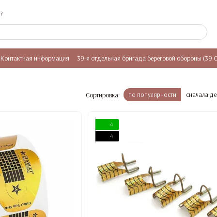
?
Контактная информация
39-я отдельная бригада береговой обороны (39 
Сортировка:
по популярности
сначала д
4
4