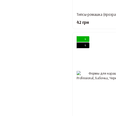
Типсы-ромашка (прозра
42 грн
4
4