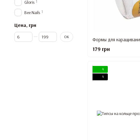
1
Gloris
1
Bee Nails
Цена, грн
От Цена, грн
До Цена, грн
OK
179 грн
4
4