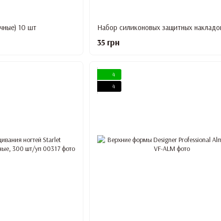
чные) 10 шт
35 грн
4
4