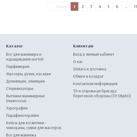
Назад
1
2
3
4
5
6
...
1
Каталог
Клиентам
Все для маникюра и
Вход в личный кабинет
наращивания ногтей
О нас
Парфюмерия
Оплата и доставка
Фрезеры, ручки, насадки
Обмен и возврат
Депиляция, эпиляция
Контактная информация
Стерилизаторы
39-я отдельная бригада
Вытяжки маникюрные
береговой обороны (39 ОБрБО)
(пылесосы)
Аэрография
Парафинотерапия
Кейсы для косметики -
чемоданы, сумки для мастеров
Все для макияжа