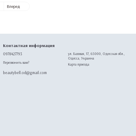
1
Вперед
Контактная информация
0978427793
ул. Базовая, 17, 65000, Одесская обл.,
Одесса, Украина
Перезвонить вам?
Карта проезда
beautybell.od@gmail.com