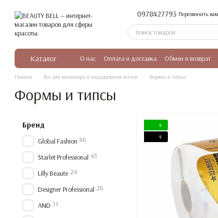
Перейти к основному контенту
0978427793
Перезвонить вам
Каталог
О нас
Оплата и доставка
Обмен и возврат
Главная
Все для маникюра и наращивания ногтей
Формы и типсы
Формы и типсы
Бренд
4
4
86
Global Fashion
43
Starlet Professional
24
Lilly Beaute
26
Designer Professional
11
AND