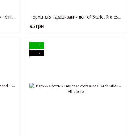
Набор силиконовых защитных накладок "Nail Protector"
Формы для наращивания ногтей Starlet Professional,узкие золотые, 500 шт/уп
95 грн
4
4