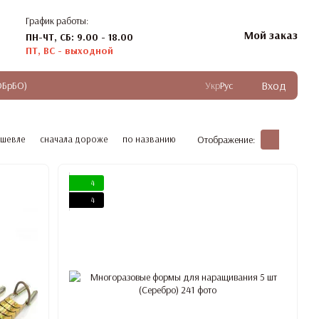
График работы:
Мой заказ
ПН-ЧТ, СБ: 9.00 - 18.00
ПТ, ВС - выходной
Вход
ОБрБО)
Укр
Рус
ешевле
сначала дороже
по названию
Отображение:
4
4