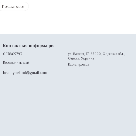
Показать все
Контактная информация
0978427793
ул. Базовая, 17, 65000, Одесская обл.,
Одесса, Украина
Перезвонить вам?
Карта проезда
beautybell.od@gmail.com