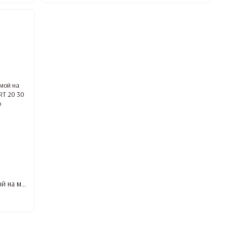
Сменные файлы белые для пилки прямой на мягкой основе 100 грит STALEKS PRO EXPERT 20 30 шт DFE-20-100w