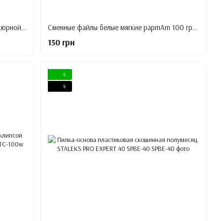
Сменные файлы белые для терки педикюрной 80 грит STALEKS PRO EXPERT 10 30 шт DFE-10-80w
Сменные файлы белые мягкие papmAm 100 грит STALEKS PRO EXPERT 20 25 шт DFCE-20-100/25w
150 грн
4
4