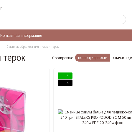
?
Контактная информация
Сменные абразивы для пилок и терок
 терок
Сортировка:
по популярности
сначала д
4
4