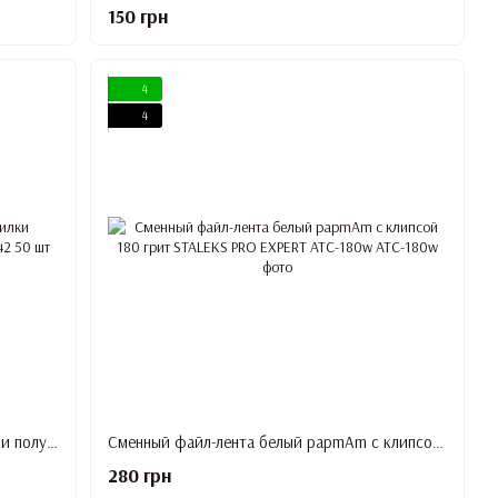
150 грн
4
4
Набор сменных белых файлов для пилки полумесяц 150 грит STALEKS PRO EXPERT 42 50 шт DFE-42-150w
Сменный файл-лента белый papmAm с клипсой 180 грит STALEKS PRO EXPERT ATC-180w
280 грн