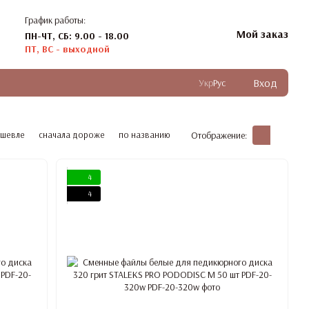
График работы:
Мой заказ
ПН-ЧТ, СБ: 9.00 - 18.00
ПТ, ВС - выходной
Вход
Укр
Рус
ешевле
сначала дороже
по названию
Отображение:
4
4