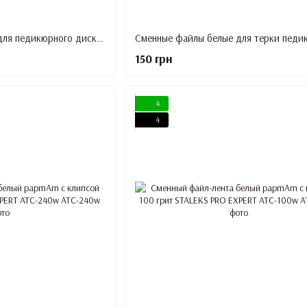
Сменные файлы белые для педикюрного диска на мягкой основе 240 грит STALEKS PRO PODODISC L 50 шт PDFS-25-240w
150 грн
4
4