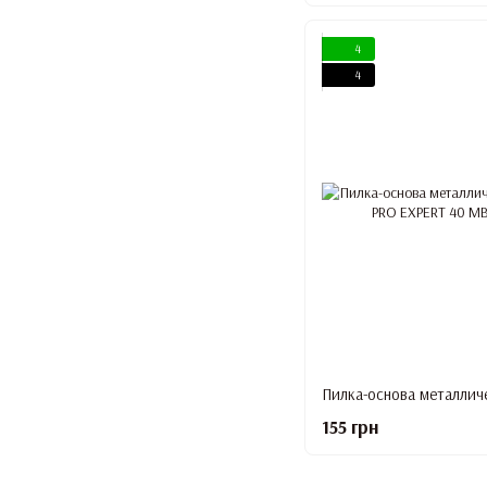
4
4
155 грн