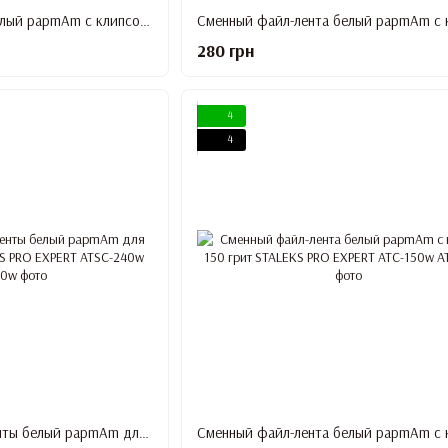
Сменный файл-лента белый papmAm с клипсой 240 грит STALEKS PRO EXPERT ATC-240w
280 грн
4
4
Запасной блок файл-ленты белый papmAm для катушки 240 грит STALEKS PRO EXPERT ATSC-240w