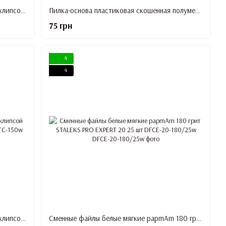
Сменный файл-лента белый papmAm с клипсой 100 грит STALEKS PRO EXPERT ATC-100w
Пилка-основа пластиковая скошенная полумесяц STALEKS PRO EXPERT 40 SPBE-40
75 грн
4
4
Сменный файл-лента белый papmAm с клипсой 150 грит STALEKS PRO EXPERT ATC-150w
Сменные файлы белые мягкие papmAm 180 грит STALEKS PRO EXPERT 20 25 шт DFCE-20-180/25w