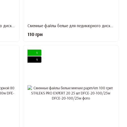
Сменные файлы белые для педикюрного диска 240 грит STALEKS PRO PODODISC S 50 шт PDF-15-240w
Сменные файлы белые для педикюрного диска на мягкой основе 320 грит STALEKS PRO PODODISC M 50 шт PDFS-20-320w
110 грн
4
4