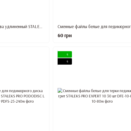
Педикюрный диск-основа удлиненный STALEKS PRO PODODISC M 20 мм PDLset-20
60 грн
4
4