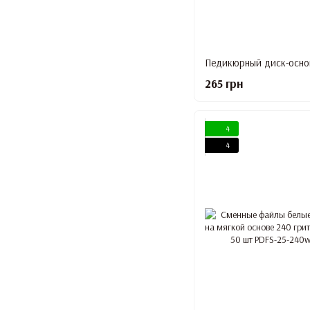
265 грн
4
4