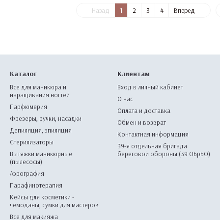
Назад
1
2
3
4
Вперед
Каталог
Клиентам
Все для маникюра и
Вход в личный кабинет
наращивания ногтей
О нас
Парфюмерия
Оплата и доставка
Фрезеры, ручки, насадки
Обмен и возврат
Депиляция, эпиляция
Контактная информация
Стерилизаторы
39-я отдельная бригада
Вытяжки маникюрные
береговой обороны (39 ОБрБО)
(пылесосы)
Аэрография
Парафинотерапия
Кейсы для косметики -
чемоданы, сумки для мастеров
Все для макияжа