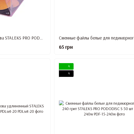
Педикюрный диск-основа STALEKS PRO PODODISC M 20 мм PDset-20
65 грн
4
4