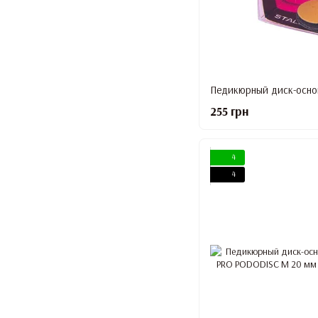
255 грн
4
4