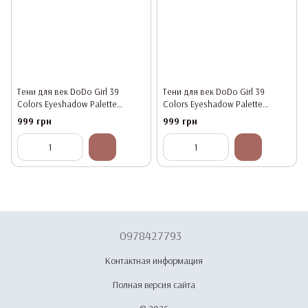
Тени для век DoDo Girl 39
Тени для век DoDo Girl 39
Colors Eyeshadow Palette
Colors Eyeshadow Palette
D3055A, упаковка 6 палеток
D3055B, упаковка 6 палеток
999 грн
999 грн
0978427793
Контактная информация
Полная версия сайта