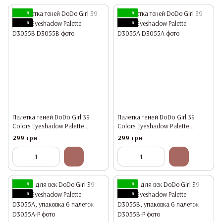
4
4
4
4
Палетка теней DoDo Girl 39
Палетка теней DoDo Girl 39
Colors Eyeshadow Palette
Colors Eyeshadow Palette
D3055B
D3055A
299 грн
299 грн
4
4
4
4