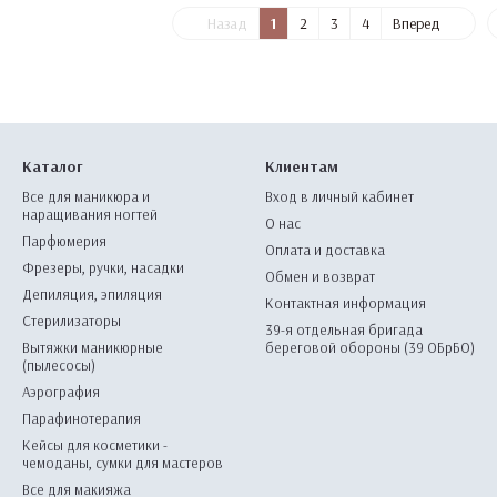
Назад
1
2
3
4
Вперед
Каталог
Клиентам
Все для маникюра и
Вход в личный кабинет
наращивания ногтей
О нас
Парфюмерия
Оплата и доставка
Фрезеры, ручки, насадки
Обмен и возврат
Депиляция, эпиляция
Контактная информация
Стерилизаторы
39-я отдельная бригада
Вытяжки маникюрные
береговой обороны (39 ОБрБО)
(пылесосы)
Аэрография
Парафинотерапия
Кейсы для косметики -
чемоданы, сумки для мастеров
Все для макияжа