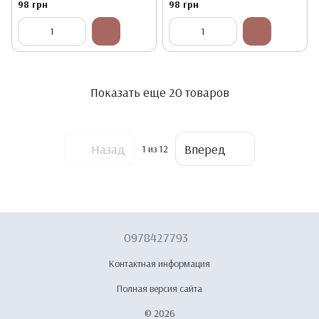
Powder 07 K155
Powder 08 K155
98 грн
98 грн
Показать еще 20 товаров
Назад
Вперед
1
из 12
0978427793
Контактная информация
Полная версия сайта
© 2026