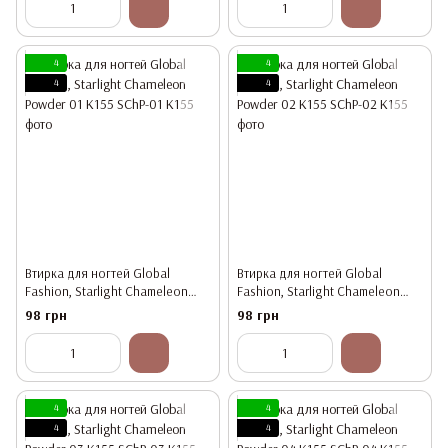
4
4
4
4
Втирка для ногтей Global
Втирка для ногтей Global
Fashion, Starlight Chameleon
Fashion, Starlight Chameleon
Powder 01 K155
Powder 02 K155
98 грн
98 грн
4
4
4
4