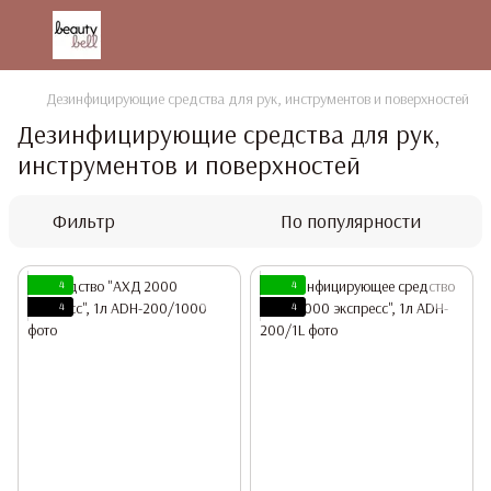
Дезинфицирующие средства для рук, инструментов и поверхностей
Дезинфицирующие средства для рук,
инструментов и поверхностей
Фильтр
По популярности
4
4
4
4