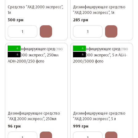
Средство "АХД 2000 экспресс",
Дезинфицирующее средство
1л
"АХД 2000 экспресс", 1л
300 грн
285 грн
4
4
4
4
Дезинфицирующее средство
Дезинфицирующее средство
"АХД 2000 экспресс", 250мл
"АХД 2000 экспресс", 5 л
96 грн
999 грн