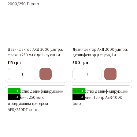
Дезинфектор АХД 2000 ультра,
Дезинфектор АХД 2000 ультра,
флакон 250 мл с дозирующим
дезинфектор для рук, 1 л
триггером
114 грн
300 грн
4
4
4
4