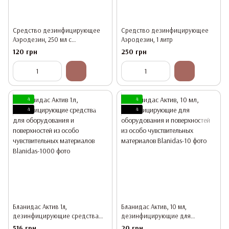
Средство дезинфицирующее
Средство дезинфицирующее
Аэродезин, 250 мл с
Аэродезин, 1 литр
дозирующим тригером
120 грн
250 грн
4
4
4
4
Бланидас Актив 1л,
Бланидас Актив, 10 мл,
дезинфицирующие средства
дезинфицирующие для
для оборудования и
оборудования и поверхностей
516 грн
20 грн