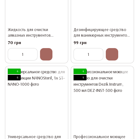
Жидкость для очистки
Дезинфицирующее средство
алмазных инструментов
для маникюрных инструментов
RichColor FrezClean, 100 мл
Diasol, 125 мл
70 грн
99 грн
4
4
4
4
Универсальное средство для
Профессиональное моющее