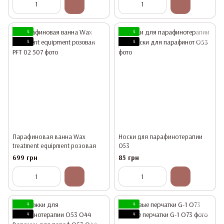
4
4
4
4
Парафиновая ванна Wax
Носки для парафинотерапии
treatment equipment розовая
O53
699 грн
85 грн
4
4
4
4