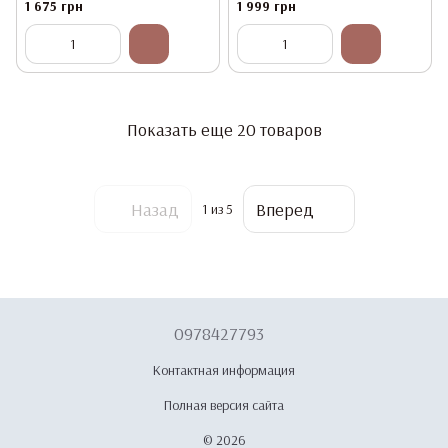
парафин + средства для ухода
парафин + средства для ухода
1 675 грн
1 999 грн
Показать еще 20 товаров
Назад
Вперед
1
из 5
0978427793
Контактная информация
Полная версия сайта
© 2026