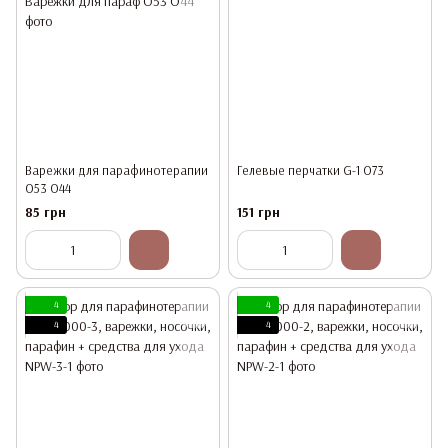
Варежки для парафинотерапии
Гелевые перчатки G-1 O73
O53 O44
85 грн
151 грн
4
4
4
4