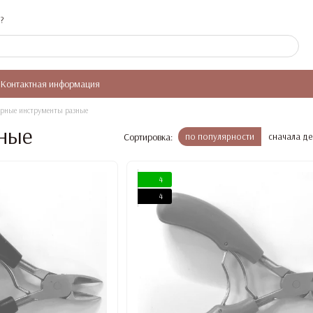
?
Контактная информация
рные инструменты разные
ные
Сортировка:
по популярности
сначала д
4
4