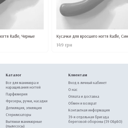
огтя Radle, Черные
Кусачки для вросшего ногтя Radle, Си
149 грн
Каталог
Клиентам
Все для маникюра и
Вход в личный кабинет
наращивания ногтей
О нас
Парфюмерия
Оплата и доставка
Фрезеры, ручки, насадки
Обмен и возврат
Депиляция, эпиляция
Контактная информация
Стерилизаторы
39-я отдельная бригада
Вытяжки маникюрные
береговой обороны (39 ОБрБО)
(пылесосы)