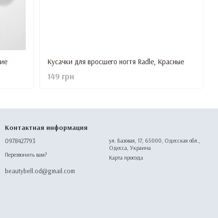
ние
Кусачки для вросшего ногтя Radle, Красные
149 грн
Контактная информация
0978427793
ул. Базовая, 17, 65000, Одесская обл.,
Одесса, Украина
Перезвонить вам?
Карта проезда
beautybell.od@gmail.com