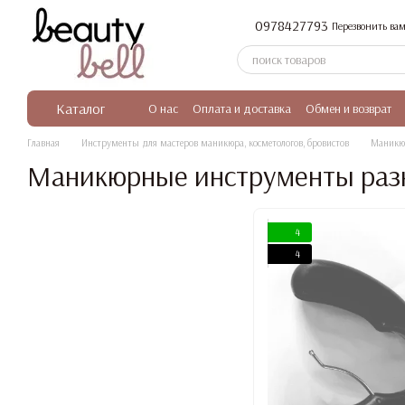
Перейти к основному контенту
0978427793
Перезвонить вам
Каталог
О нас
Оплата и доставка
Обмен и возврат
Главная
Инструменты для мастеров маникюра, косметологов, бровистов
Маникю
Маникюрные инструменты раз
4
4