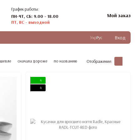
График работы:
Мой заказ
ПН-ЧТ, СБ: 9.00 - 18.00
ПТ, ВС - выходной
Вход
Укр
Рус
ешевле
сначала дороже
по названию
Отображение:
4
4