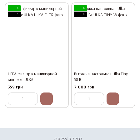
4
4
4
4
HEPA-фильтр к маникюрной
Вытяжка настольная Ulka Tiny,
вытяжке ULKA
58 Вт
359 грн
7 000 грн
0978427793