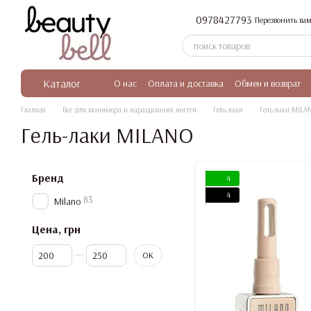
Перейти к основному контенту
0978427793
Перезвонить вам
Каталог
О нас
Оплата и доставка
Обмен и возврат
Главная
Все для маникюра и наращивания ногтей
Гель-лаки
Гель-лаки MILA
Гель-лаки MILANO
Бренд
4
4
83
Milano
Цена, грн
От Цена, грн
До Цена, грн
OK