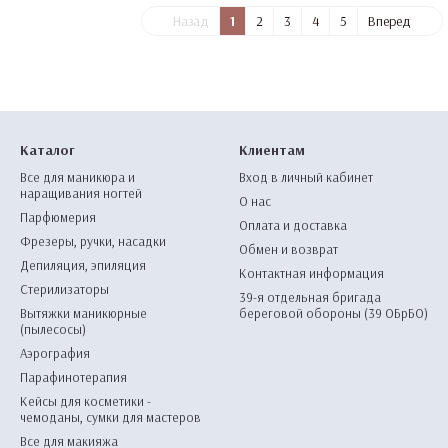
Назад
1
2
3
4
5
Вперед
Каталог
Клиентам
Все для маникюра и
Вход в личный кабинет
наращивания ногтей
О нас
Парфюмерия
Оплата и доставка
Фрезеры, ручки, насадки
Обмен и возврат
Депиляция, эпиляция
Контактная информация
Стерилизаторы
39-я отдельная бригада
Вытяжки маникюрные
береговой обороны (39 ОБрБО)
(пылесосы)
Аэрография
Парафинотерапия
Кейсы для косметики -
чемоданы, сумки для мастеров
Все для макияжа