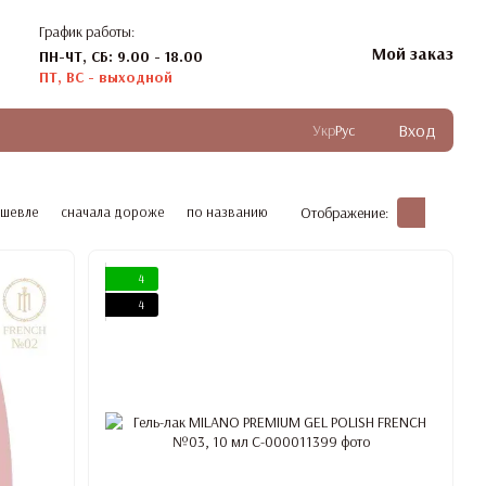
График работы:
Мой заказ
ПН-ЧТ, СБ: 9.00 - 18.00
ПТ, ВС - выходной
Вход
Укр
Рус
ешевле
сначала дороже
по названию
Отображение:
4
4