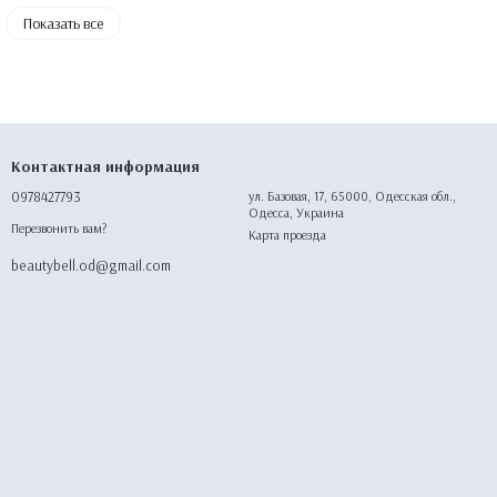
Показать все
Контактная информация
0978427793
ул. Базовая, 17, 65000, Одесская обл.,
Одесса, Украина
Перезвонить вам?
Карта проезда
beautybell.od@gmail.com