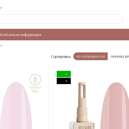
?
Контактная информация
NO
Сортировка:
по популярности
сначала д
4
4