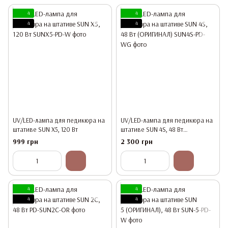
4
4
4
4
UV/LED-лампа для педикюра на
UV/LED-лампа для педикюра на
штативе SUN X5, 120 Вт
штативе SUN 4S, 48 Вт
(ОРИГИНАЛ)
999 грн
2 300 грн
4
4
4
4