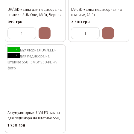
UV/LED-лампа для педикюра на
UV-LED-лампа педикюрная на
штативе SUN One, 48 Вт, Черная
штативе, 48 Вт
999 грн
2 300 грн
4
4
Аккумуляторная UV/LED-лампа
для педикюра на штативе S50,
54 Вт
1 750 грн