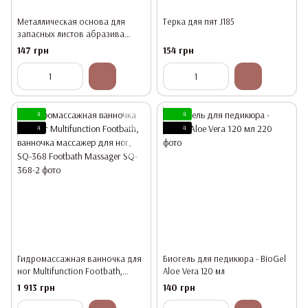
Металлическая основа для
Терка для пят J185
запасных листов абразива
(пемза) С 002 i152 J91
147 грн
154 грн
4
4
4
4
Гидромассажная ванночка для
Биогель для педикюра - BioGel
ног Multifunction Footbath,
Aloe Vera 120 мл
ванночка массажер для ног,
1 913 грн
140 грн
SQ-368 Footbath Massager