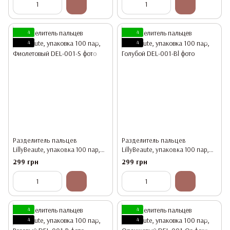
4
4
4
4
Разделитель пальцев
Разделитель пальцев
LillyBeaute, упаковка 100 пар,
LillyBeaute, упаковка 100 пар,
Фиолетовый
Голубой
299 грн
299 грн
4
4
4
4