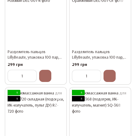
Разделитель пальцев
Разделитель пальцев
LillyBeaute, упаковка 100 пар,
LillyBeaute, упаковка 100 пар,
Розовый
Оранжевый
299 грн
299 грн
4
4
4
4