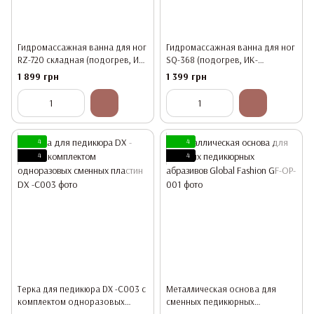
Гидромассажная ванна для ног
Гидромассажная ванна для ног
RZ-720 складная (подогрев, ИК-
SQ-368 (подогрев, ИК-
излучатель, пульт ДУ)
излучатель, магнит)
1 899 грн
1 399 грн
4
4
4
4
Терка для педикюра DX -C003 с
Металлическая основа для
комплектом одноразовых
сменных педикюрных