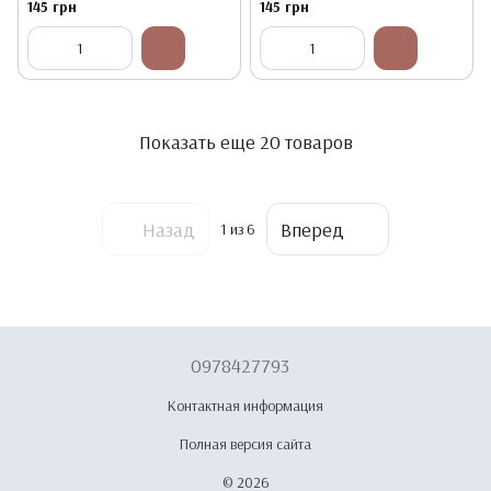
сменных пластин
абразивов Global Fashion
145 грн
145 грн
Показать еще 20 товаров
Назад
Вперед
1
из 6
0978427793
Контактная информация
Полная версия сайта
© 2026