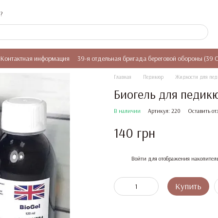
?
Контактная информация
39-я отдельная бригада береговой обороны (39 
Главная
Педикюр
Жидкости для пе
Биогель для педикюр
В наличии
Артикул: 220
Оставить от
140 грн
%
Войти
для отображения накопител
Купить