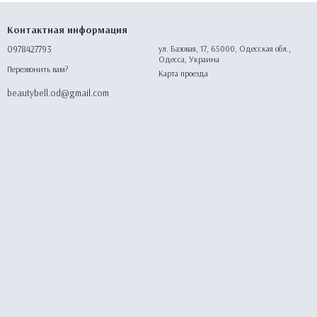
Контактная информация
0978427793
ул. Базовая, 17, 65000, Одесская обл.,
Одесса, Украина
Перезвонить вам?
Карта проезда
beautybell.od@gmail.com