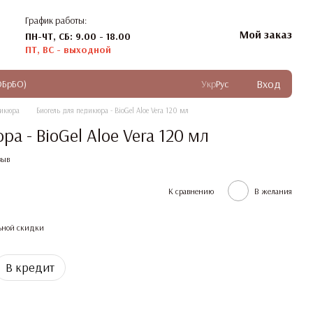
График работы:
Мой заказ
ПН-ЧТ, СБ: 9.00 - 18.00
ПТ, ВС - выходной
Вход
ОБрБО)
Укр
Рус
дикюра
Биогель для педикюра - BioGel Aloe Vera 120 мл
а - BioGel Aloe Vera 120 мл
зыв
К сравнению
В желания
ьной скидки
В кредит