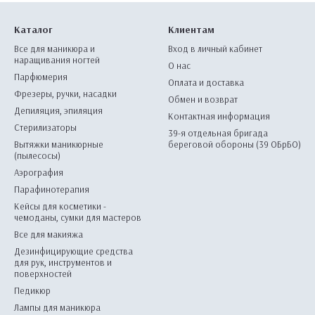
Каталог
Клиентам
Все для маникюра и
Вход в личный кабинет
наращивания ногтей
О нас
Парфюмерия
Оплата и доставка
Фрезеры, ручки, насадки
Обмен и возврат
Депиляция, эпиляция
Контактная информация
Стерилизаторы
39-я отдельная бригада
Вытяжки маникюрные
береговой обороны (39 ОБрБО)
(пылесосы)
Аэрография
Парафинотерапия
Кейсы для косметики -
чемоданы, сумки для мастеров
Все для макияжа
Дезинфицирующие средства
для рук, инструментов и
поверхностей
Педикюр
Лампы для маникюра