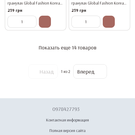
гранулах Global Fashion Korean
гранулах Global Fashion Korean
Молоко , 500 г
Азулен, 500 г
239 грн
239 грн
Показать еще 14 товаров
Назад
Вперед
1
из 2
0978427793
Контактная информация
Полная версия сайта