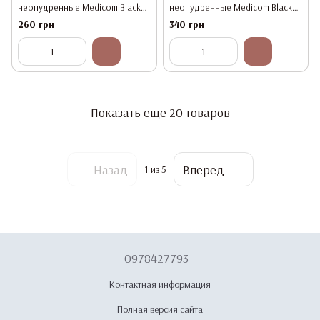
неопудренные Medicom Black
неопудренные Medicom Black
"XL" 100 шт (50 пар) черные
"XL" 100 шт (50 пар) Черные
260 грн
340 грн
Плотные 6 г
Показать еще 20 товаров
Назад
Вперед
1
из 5
0978427793
Контактная информация
Полная версия сайта