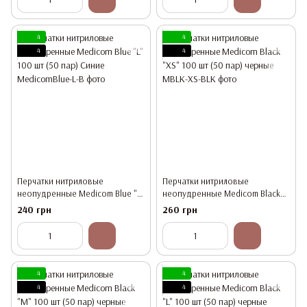
4
4
4
4
Перчатки нитриловые
Перчатки нитриловые
неопудренные Medicom Blue "L"
неопудренные Medicom Black
100 шт (50 пар) Синие
"XS" 100 шт (50 пар) черные
240 грн
260 грн
4
4
4
4