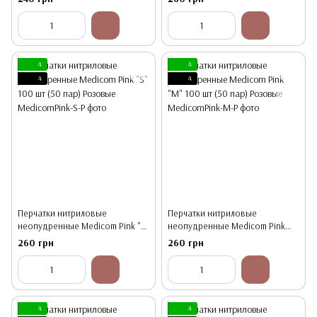
4
4
4
4
Перчатки нитриловые
Перчатки нитриловые
неопудренные Medicom Pink "S"
неопудренные Medicom Pink
100 шт (50 пар) Розовые
"M" 100 шт (50 пар) Розовые
260 грн
260 грн
4
4