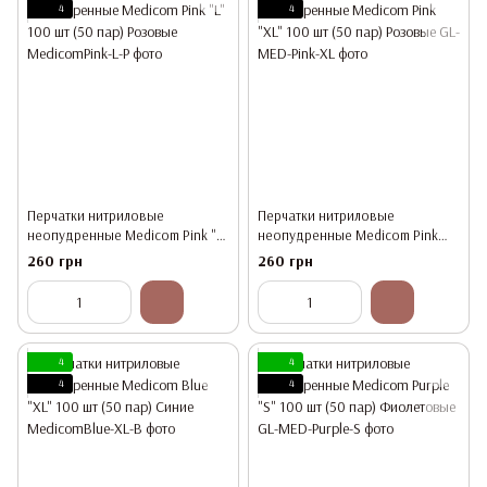
4
4
Перчатки нитриловые
Перчатки нитриловые
неопудренные Medicom Pink "L"
неопудренные Medicom Pink
100 шт (50 пар) Розовые
"XL" 100 шт (50 пар) Розовые
260 грн
260 грн
4
4
4
4