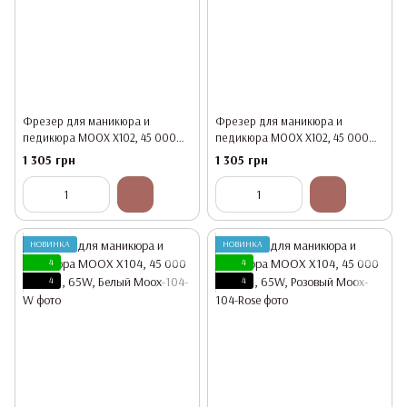
Фрезер для маникюра и
Фрезер для маникюра и
педикюра MOOX X102, 45 000
педикюра MOOX X102, 45 000
об/мин, 65W, Черный
об/мин, 65W, Красный
1 305 грн
1 305 грн
НОВИНКА
НОВИНКА
4
4
4
4