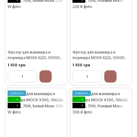
Фрезер для маникюра и
Фрезер для маникюра и
педикюра MOOX X220, 50000
педикюра MOOX X220, 50000
об/мин, 70W, Белый
об/мин, 70W, Розовый
1 450 грн
1 450 грн
НОВИНКА
НОВИНКА
4
4
4
4