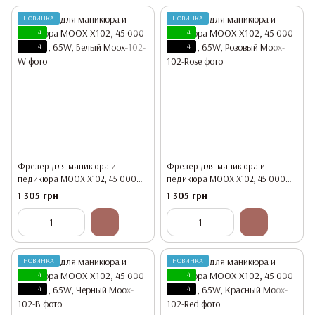
НОВИНКА
НОВИНКА
4
4
4
4
Фрезер для маникюра и
Фрезер для маникюра и
педикюра MOOX X102, 45 000
педикюра MOOX X102, 45 000
об/мин, 65W, Белый
об/мин, 65W, Розовый
1 305 грн
1 305 грн
НОВИНКА
НОВИНКА
4
4
4
4