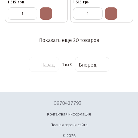
об/мин, 70W, Белый
об/мин, 70W, Розовый
1 515 грн
1 515 грн
Показать еще 20 товаров
Назад
Вперед
1
из 8
0978427793
Контактная информация
Полная версия сайта
© 2026