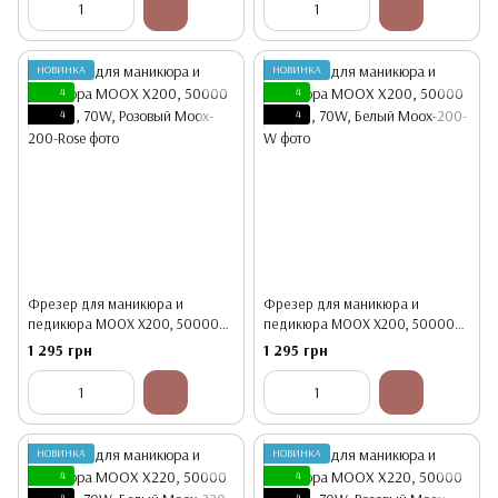
НОВИНКА
НОВИНКА
4
4
4
4
Фрезер для маникюра и
Фрезер для маникюра и
педикюра MOOX X200, 50000
педикюра MOOX X200, 50000
об/мин, 70W, Розовый
об/мин, 70W, Белый
1 295 грн
1 295 грн
НОВИНКА
НОВИНКА
4
4
4
4