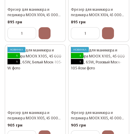
Фрезер для маникюра и
Фрезер для маникюра и
педикюра MOOX X104, 45 000
педикюра MOOX X104, 45 000
об/мин, 65W, Белый
об/мин, 65W, Розовый
895 грн
895 грн
НОВИНКА
НОВИНКА
4
4
4
4
Фрезер для маникюра и
Фрезер для маникюра и
педикюра MOOX X105, 45 000
педикюра MOOX X105, 45 000
об/мин, 65W, Белый
об/мин, 65W, Розовый
905 грн
905 грн