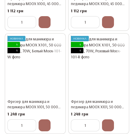
педикюра MOOX X100, 45 000
педикюра MOOX X100, 45 000
об/мин, 70W, Белый
об/мин, 70W, Розовый
1 112 грн
1 112 грн
НОВИНКА
НОВИНКА
4
4
4
4
Фрезер для маникюра и
Фрезер для маникюра и
педикюра MOOX X101, 50 000
педикюра MOOX X101, 50 000
об/мин, 70W, Белый
об/мин, 70W, Розовый
1 248 грн
1 248 грн