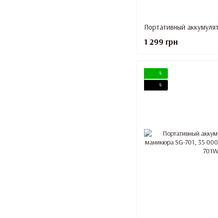
1 299 грн
4
4