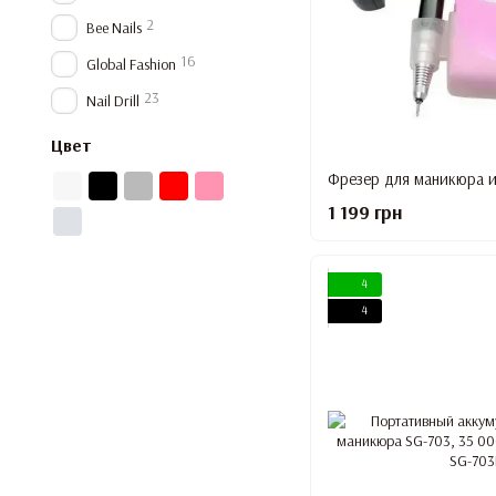
2
Bee Nails
16
Global Fashion
23
Nail Drill
Цвет
1 199 грн
4
4