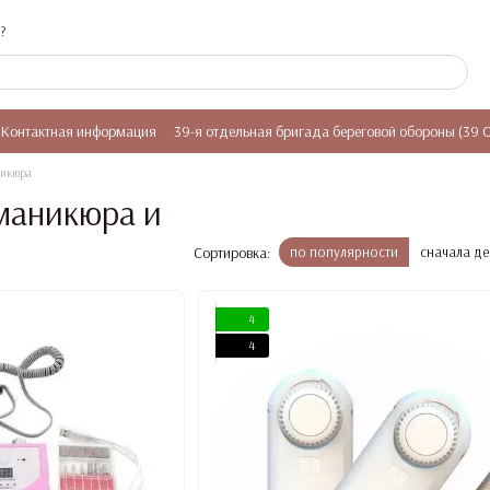
?
Контактная информация
39-я отдельная бригада береговой обороны (39 
дикюра
маникюра и
Сортировка:
по популярности
сначала д
4
4