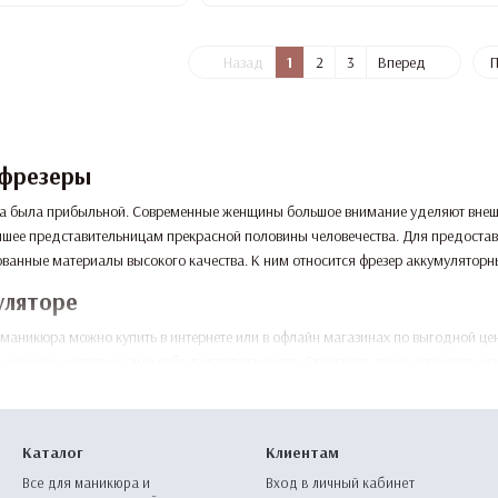
Назад
1
2
3
Вперед
П
 фрезеры
на была прибыльной. Современные женщины большое внимание уделяют внешне
учшее представительницам прекрасной половины человечества. Для предоста
ванные материалы высокого качества. К ним относится фрезер аккумуляторн
уляторе
маникюра можно купить в интернете или в офлайн магазинах по выгодной це
 у женщин, которые сами себе делают маникюр. Стоимость таких установок 
зер с аккумулятором?
пасным вариантом, если сравнивать с классическим набором инструментов. А
Каталог
Клиентам
батывается вращающейся насадкой. При правильном использовании агрегата
Все для маникюра и
Вход в личный кабинет
иск инфицирования также снижается, так как фрезой сложно нанеси травму, е