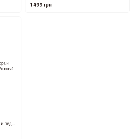
1 499 грн
Фрезер аккумуляторный для маникюра и педикюра ZS-730, 50 Вт, 35 000 об/мин, Розовый