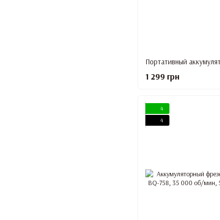
1 299 грн
4
4