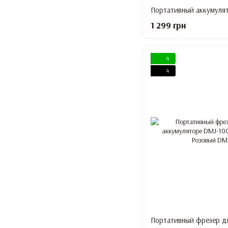
1 299 грн
4
4