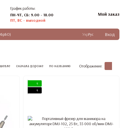
График работы:
Мой заказ
ПН-ЧТ, СБ: 9.00 - 18.00
ПТ, ВС - выходной
Вход
ОБрБО)
Укр
Рус
ешевле
сначала дороже
по названию
Отображение:
4
4