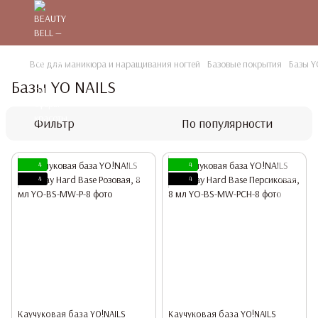
Все для маникюра и наращивания ногтей
Базовые покрытия
Базы Y
Базы YO NAILS
Фильтр
По популярности
4
4
4
4
Каучуковая база YO!NAILS
Каучуковая база YO!NAILS