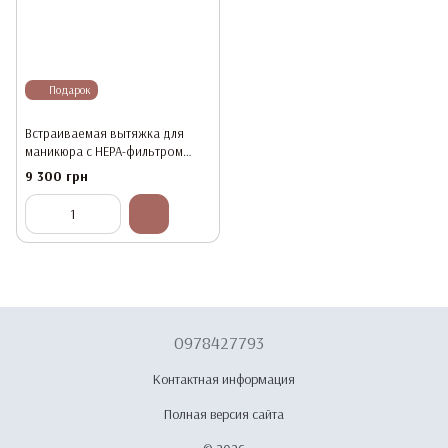
Подарок
Встраиваемая вытяжка для
маникюра с HEPA-фильтром
MicroSTOP Prof, Черная
9 300 грн
0978427793
Контактная информация
Полная версия сайта