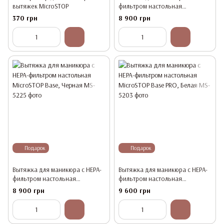
вытяжек MicroSTOP
фильтром настольная
MicroSTOP Base, Белая
370 грн
8 900 грн
Подарок
Подарок
Вытяжка для маникюра с HEPA-
Вытяжка для маникюра с HEPA-
фильтром настольная
фильтром настольная
MicroSTOP Base, Черная
MicroSTOP Base PRO, Белая
8 900 грн
9 600 грн