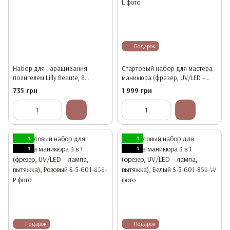
Подарок
Набор для наращивания
Стартовый набор для мастера
полигелем Lilly Beaute, 8
маникюра (фрезер, UV/LED –
предметов
лампа, вытяжка, настольная
735 грн
1 999 грн
лампа)
4
4
4
4
Подарок
Подарок