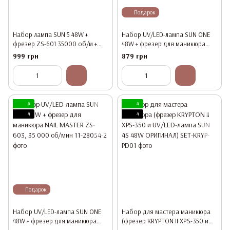
Подарок
Набор лампа SUN 5 48W +
Набор UV/LED-лампа SUN ONE
фрезер ZS-601 35000 об/м +
48W + фрезер для маникюра
комплект из 6
DM-202 65 Вт, 45 000 об/мин
999 грн
879 грн
профессиональных фрез
4
4
4
4
Подарок
Набор UV/LED-лампа SUN ONE
Набор для мастера маникюра
48W + фрезер для маникюра
(фрезер KRYPTON II XPS-350 и