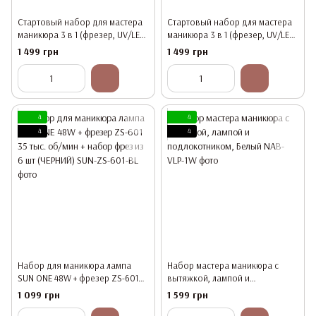
Стартовый набор для мастера
Стартовый набор для мастера
маникюра 3 в 1 (фрезер, UV/LED
маникюра 3 в 1 (фрезер, UV/LED
– лампа, вытяжка), Розовый
– лампа, вытяжка), Белый
1 499 грн
1 499 грн
4
4
4
4
Набор для маникюра лампа
Набор мастера маникюра с
SUN ONE 48W + фрезер ZS-601
вытяжкой, лампой и
35 тыс. об/мин + набор фрез из
подлокотником, Белый
1 099 грн
1 599 грн
6 шт (ЧЕРНИЙ)