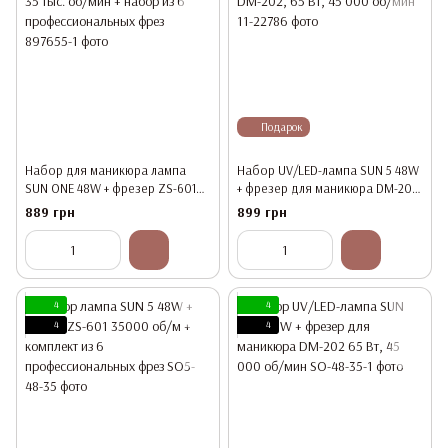
Подарок
Набор для маникюра лампа
Набор UV/LED-лампа SUN 5 48W
SUN ONE 48W + фрезер ZS-601
+ фрезер для маникюра DM-202,
35 тыс. об/мин + набор из 6
65 Вт, 45 000 об/мин
889 грн
899 грн
профессиональных фрез
4
4
4
4