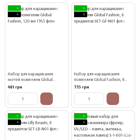
4
4
4
4
Набор для наращивания
Набор для наращивания
ногтей полигелем Global
полигелем Global Fashion, 8
Fashion, 120 мл
предметов
481 грн
735 грн
4
4
4
4