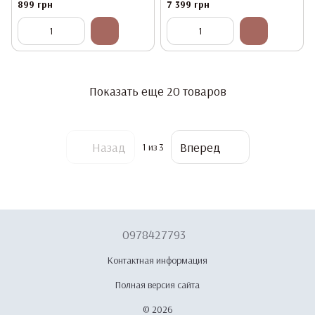
NAIL MASTER ZS-603, 35 000 об/
UV/LED-лампа SUN 4S 48W
899 грн
7 399 грн
мин
ОРИГИНАЛ)
Показать еще 20 товаров
Назад
Вперед
1
из 3
0978427793
Контактная информация
Полная версия сайта
© 2026