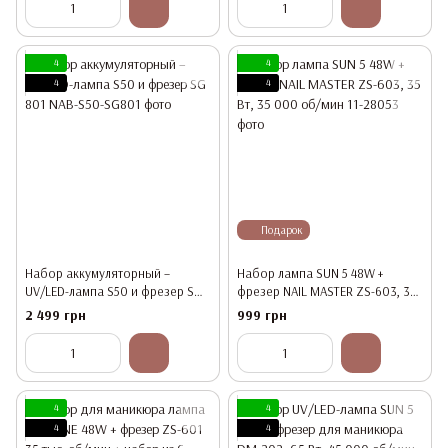
4
4
4
4
Подарок
Набор аккумуляторный –
Набор лампа SUN 5 48W +
UV/LED-лампа S50 и фрезер SG
фрезер NAIL MASTER ZS-603, 35
801
Вт, 35 000 об/мин
2 499 грн
999 грн
4
4
4
4