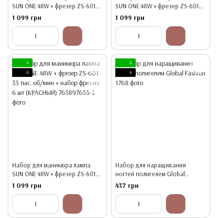
SUN ONE 48W + фрезер ZS-601
SUN ONE 48W + фрезер ZS-601
35 тыс. об/мин + набор фрез из
35 тыс. об/мин + набор фрез из
1 099 грн
1 099 грн
6 шт(РОЗОВИЙ)
6 шт (ЧЕРНЫЙ)
4
4
4
4
Набор для маникюра лампа
Набор для наращивания
SUN ONE 48W + фрезер ZS-601
ногтей полигелем Global
35 тыс. об/мин + набор фрез из
Fashion
1 099 грн
437 грн
6 шт (КРАСНЫЙ)