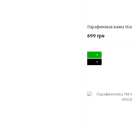
699 грн
4
4