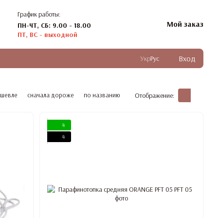
График работы:
Мой заказ
ПН-ЧТ, СБ: 9.00 - 18.00
ПТ, ВС - выходной
Вход
Укр
Рус
ешевле
сначала дороже
по названию
Отображение:
4
4