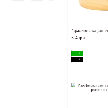
Парафинотопка (ванноч
654 грн
4
4