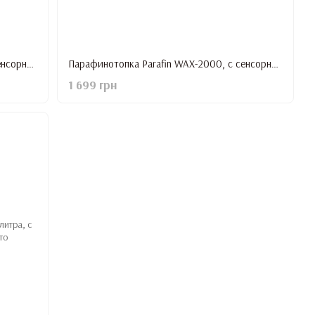
Парафинотопка Parafin WAX-2000, с сенсорным дисплеем, Белая
Парафинотопка Parafin WAX-2000, с сенсорным дисплеем, Розовая
1 699 грн