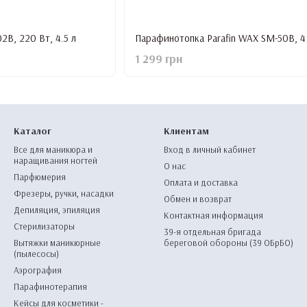
B, 220 Вт, 4.5 л
1 299 грн
Каталог
Клиентам
Все для маникюра и
Вход в личный кабинет
наращивания ногтей
О нас
Парфюмерия
Оплата и доставка
Фрезеры, ручки, насадки
Обмен и возврат
Депиляция, эпиляция
Контактная информация
Стерилизаторы
39-я отдельная бригада
Вытяжки маникюрные
береговой обороны (39 ОБрБО)
(пылесосы)
Аэрография
Парафинотерапия
Кейсы для косметики -