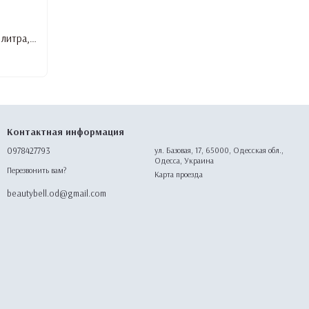
Парафинотопка Parafin WAX SM-50B, 4 литра, с сенсорным дисплеем
Контактная информация
0978427793
ул. Базовая, 17, 65000, Одесская обл.,
Одесса, Украина
Перезвонить вам?
Карта проезда
beautybell.od@gmail.com