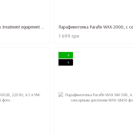
Парафиновая ванна Wax treatment equipment розовая
1 699 грн
4
4