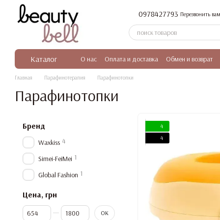
Перейти к основному контенту
0978427793
Перезвонить вам
Каталог
О нас
Оплата и доставка
Обмен и возврат
Главная
Парафинотерапия
Парафинотопки
Парафинотопки
Бренд
4
4
4
Waxkiss
1
Simei-FeiMei
1
Global Fashion
Цена, грн
От Цена, грн
До Цена, грн
OK