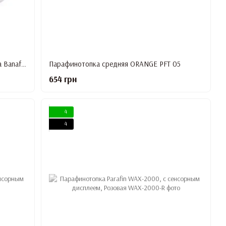
Парафинотопка, парафиновая ванночка Вanafen 2,5 литра
Парафинотопка средняя ORANGE PFT 05
654 грн
4
4