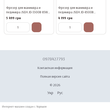
Фрезер для маникюра и
Фрезер для маникюра и
педикюра JSDA JD-5500B 85W
педикюра JSDA JD-8500B
Оригинал
35000rpm (65w) ОРИГИНАЛ
5 499 грн
4 199 грн
0978427793
Контактная информация
Полная версия сайта
© 2026
Укр
Рус
Интернет-магазин создан с Хорошоп