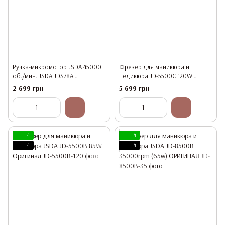
Ручка-микромотор JSDA 45000
Фрезер для маникюра и
об./мин. JSDA JDS78A
педикюра JD-5500C 120W
(5500/5500C) Оригинал
Оригинал
2 699 грн
5 699 грн
4
4
4
4