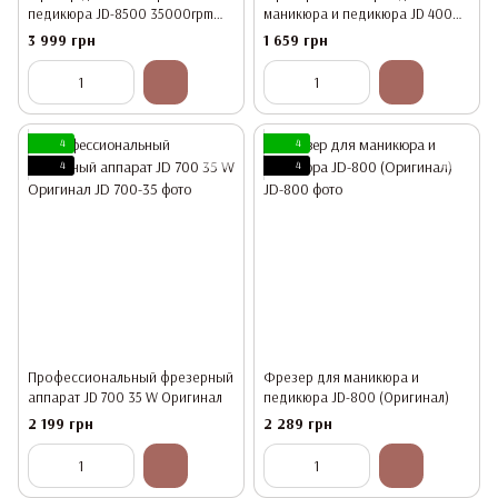
педикюра JD-8500 35000rpm
маникюра и педикюра JD 400
(65w) ОРИГИНАЛ
(35 вт.35 000об.)
3 999 грн
1 659 грн
4
4
4
4
Профессиональный фрезерный
Фрезер для маникюра и
аппарат JD 700 35 W Оригинал
педикюра JD-800 (Оригинал)
2 199 грн
2 289 грн