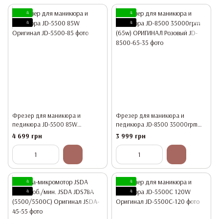
4
4
4
4
Фрезер для маникюра и
Фрезер для маникюра и
педикюра JD-5500 85W
педикюра JD-8500 35000rpm
Оригинал
(65w) ОРИГИНАЛ Розовый
4 699 грн
3 999 грн
4
4
4
4