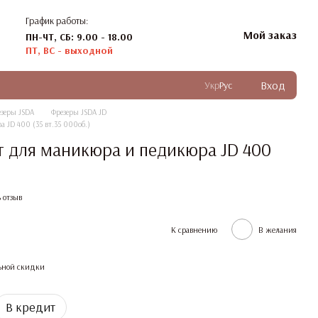
График работы:
Мой заказ
ПН-ЧТ, СБ: 9.00 - 18.00
ПТ, ВС - выходной
Вход
Укр
Рус
зеры JSDA
Фрезеры JSDA JD
 JD 400 (35 вт.35 000об.)
 для маникюра и педикюра JD 400
 отзыв
К сравнению
В желания
ьной скидки
В кредит