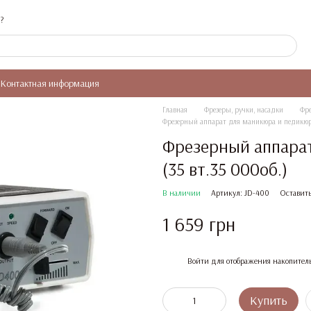
?
Контактная информация
Главная
Фрезеры, ручки, насадки
Фре
Фрезерный аппарат для маникюра и педикюра
Фрезерный аппарат
(35 вт.35 000об.)
В наличии
Артикул: JD-400
Оставить
1 659 грн
%
Войти
для отображения накопител
Купить