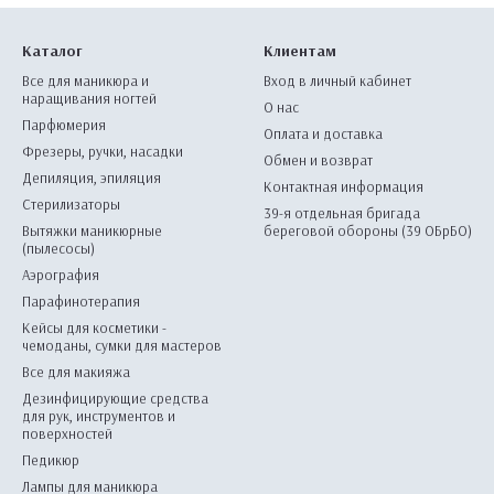
Каталог
Клиентам
Все для маникюра и
Вход в личный кабинет
наращивания ногтей
О нас
Парфюмерия
Оплата и доставка
Фрезеры, ручки, насадки
Обмен и возврат
Депиляция, эпиляция
Контактная информация
Стерилизаторы
39-я отдельная бригада
Вытяжки маникюрные
береговой обороны (39 ОБрБО)
(пылесосы)
Аэрография
Парафинотерапия
Кейсы для косметики -
чемоданы, сумки для мастеров
Все для макияжа
Дезинфицирующие средства
для рук, инструментов и
поверхностей
Педикюр
Лампы для маникюра