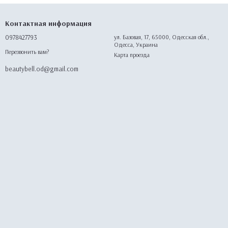
Контактная информация
0978427793
ул. Базовая, 17, 65000, Одесская обл.,
Одесса, Украина
Перезвонить вам?
Карта проезда
beautybell.od@gmail.com