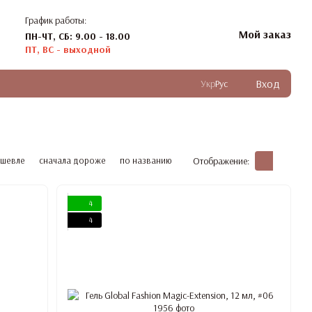
График работы:
Мой заказ
ПН-ЧТ, СБ: 9.00 - 18.00
ПТ, ВС - выходной
Вход
Укр
Рус
ешевле
сначала дороже
по названию
Отображение:
4
4