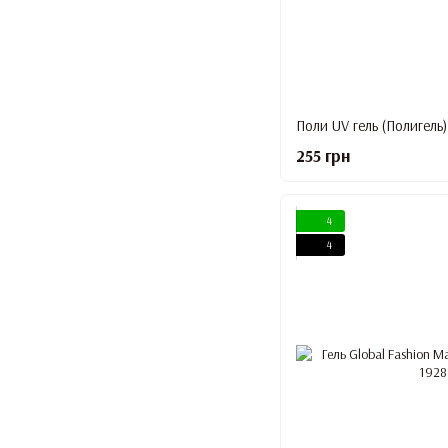
Поли UV гель (Полигель),
255 грн
4
4