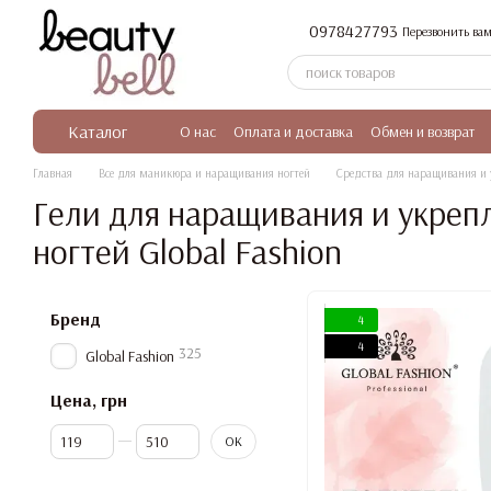
Перейти к основному контенту
0978427793
Перезвонить вам
Каталог
О нас
Оплата и доставка
Обмен и возврат
Главная
Все для маникюра и наращивания ногтей
Средства для наращивания и 
Гели для наращивания и укреп
ногтей Global Fashion
Бренд
4
4
325
Global Fashion
Цена, грн
От Цена, грн
До Цена, грн
OK