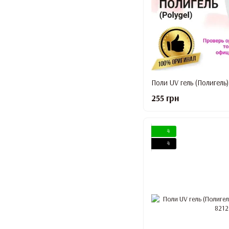
Поли UV гель (Полигель),
255 грн
4
4