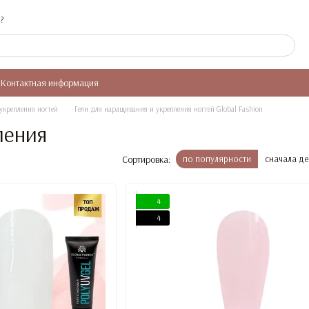
?
Контактная информация
укрепления ногтей
Гели для наращивания и укрепления ногтей Global Fashion
ления
Сортировка:
по популярности
сначала д
4
4