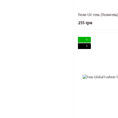
Поли UV гель (Полигель),
255 грн
4
4