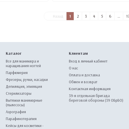
Назад
1
2
3
4
5
6
...
1
Каталог
Клиентам
Все для маникюра и
Вход в личный кабинет
наращивания ногтей
О нас
Парфюмерия
Оплата и доставка
Фрезеры, ручки, насадки
Обмен и возврат
Депиляция, эпиляция
Контактная информация
Стерилизаторы
39-я отдельная бригада
Вытяжки маникюрные
береговой обороны (39 ОБрБО)
(пылесосы)
Аэрография
Парафинотерапия
Кейсы для косметики -