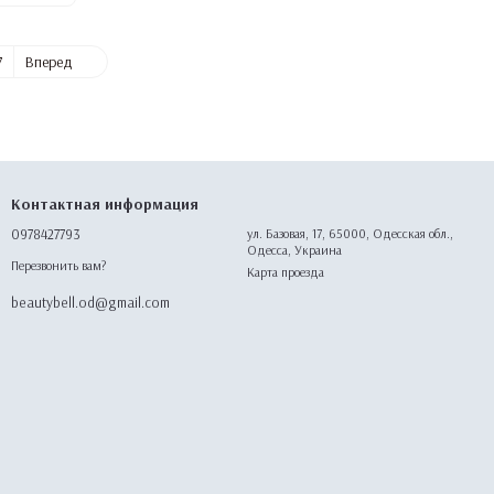
7
Вперед
Контактная информация
0978427793
ул. Базовая, 17, 65000, Одесская обл.,
Одесса, Украина
Перезвонить вам?
Карта проезда
beautybell.od@gmail.com