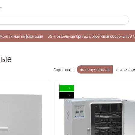
?
Контактная информация
39-я отдельная бригада береговой обороны (39 
ные
Сортировка:
по популярности
сначала д
4
4