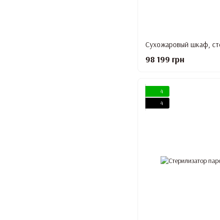
98 199 грн
4
4