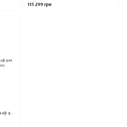
113 299 грн
Высокотемпературный сухожаровой шкаф для стерилизации Microstop M2