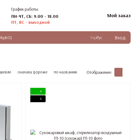
График работы:
Мой заказ
ПН-ЧТ, СБ: 9.00 - 18.00
ПТ, ВС - выходной
Вход
ОБрБО)
Укр
Рус
ешевле
сначала дороже
по названию
Отображение:
4
4