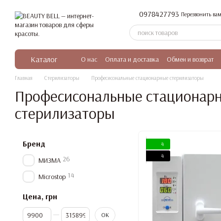
Перейти к основному контенту
0978427793
Перезвонить вам
Каталог
О нас
Оплата и доставка
Обмен и возврат
Главная
Стерилизаторы
Професисональные стационарные стерилизаторы
Професисональные стационар
стерилизаторы
Бренд
4
4
26
МИЗМА
14
Microstop
Цена, грн
От Цена, грн
До Цена, грн
OK