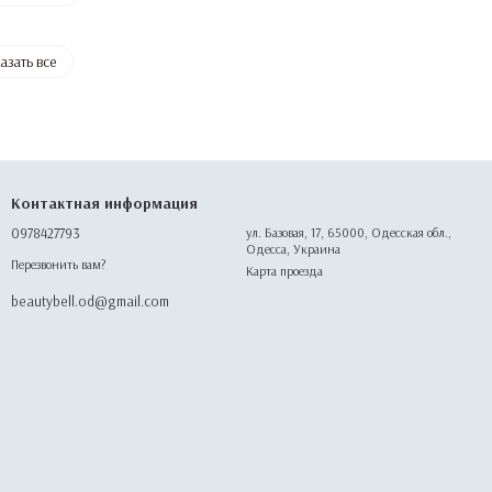
азать все
Контактная информация
0978427793
ул. Базовая, 17, 65000, Одесская обл.,
Одесса, Украина
Перезвонить вам?
Карта проезда
beautybell.od@gmail.com