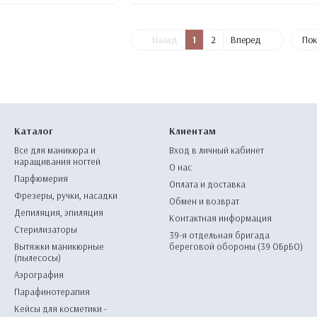
Назад
1
2
Вперед
Пок
Каталог
Клиентам
Все для маникюра и
Вход в личный кабинет
наращивания ногтей
О нас
Парфюмерия
Оплата и доставка
Фрезеры, ручки, насадки
Обмен и возврат
Депиляция, эпиляция
Контактная информация
Стерилизаторы
39-я отдельная бригада
Вытяжки маникюрные
береговой обороны (39 ОБрБО)
(пылесосы)
Аэрография
Парафинотерапия
Кейсы для косметики -