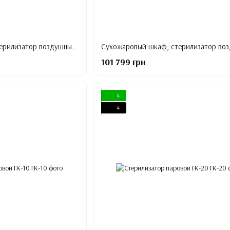
Сухожаровый шкаф, стерилизатор воздушный двудверный ГП-320 (сухожар)
101 799 грн
4
4