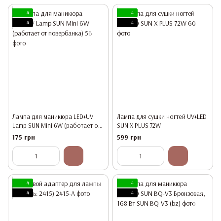
4
4
4
4
Лампа для маникюра LED+UV
Лампа для сушки ногтей UV+LED
Lamp SUN Mini 6W (работает от
SUN X PLUS 72W
повербанка)
175 грн
599 грн
4
4
4
4