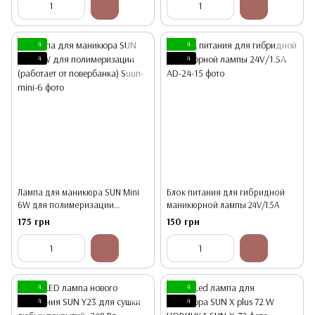
4
4
4
4
Лампа для маникюра SUN Mini
Блок питания для гибридной
6W для полимеризации
маникюрной лампы 24V/1.5А
(работает от повербанка)
175 грн
150 грн
4
4
4
4