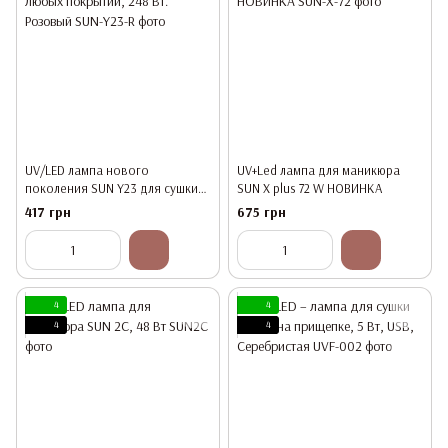
UV/LED лампа нового
UV+Led лампа для маникюра
поколения SUN Y23 для сушки
SUN X plus 72 W НОВИНКА
любых покрытий, 248 Вт.
417 грн
675 грн
Розовый
4
4
4
4