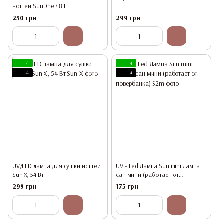
ногтей SunOne 48 Вт
250 грн
299 грн
4
4
4
4
UV/LED лампа для сушки ногтей
UV + Led Лампа Sun mini лампа
Sun X, 54 Вт
сан мини (работает от
повербанка)
299 грн
175 грн