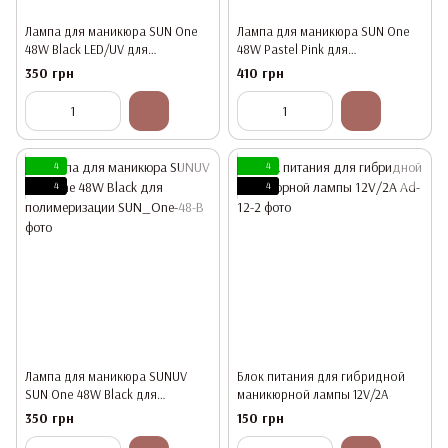
Лампа для маникюра SUN One
Лампа для маникюра SUN One
48W Black LED/UV для
48W Pastel Pink для
полимеризации
полимеризации
350 грн
410 грн
4
4
4
4
Лампа для маникюра SUNUV
Блок питания для гибридной
SUN One 48W Black для
маникюрной лампы 12V/2А
полимеризации
350 грн
150 грн