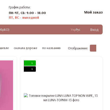
График работы:
Мой заказ
ПН-ЧТ, СБ: 9.00 - 18.00
ПТ, ВС - выходной
Вход
ОБрБО)
Укр
Рус
ешевле
сначала дороже
по названию
Отображение:
4
4