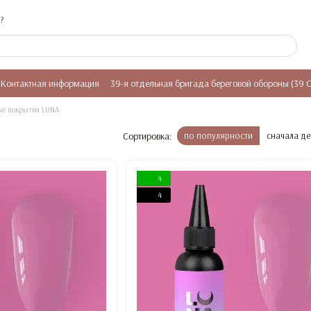
?
Контактная информация
39-я отдельная бригада береговой обороны (39 
ые покрытия LUNA
Сортировка:
по популярности
сначала д
4
4