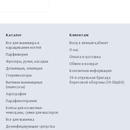
Каталог
Клиентам
Все для маникюра и
Вход в личный кабинет
наращивания ногтей
О нас
Парфюмерия
Оплата и доставка
Фрезеры, ручки, насадки
Обмен и возврат
Депиляция, эпиляция
Контактная информация
Стерилизаторы
39-я отдельная бригада
Вытяжки маникюрные
береговой обороны (39 ОБрБО)
(пылесосы)
Аэрография
Парафинотерапия
Кейсы для косметики -
чемоданы, сумки для мастеров
Все для макияжа
Дезинфицирующие средства