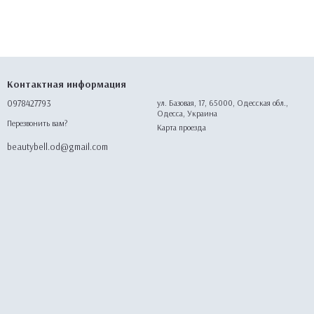
Контактная информация
0978427793
ул. Базовая, 17, 65000, Одесская обл.,
Одесса, Украина
Перезвонить вам?
Карта проезда
beautybell.od@gmail.com