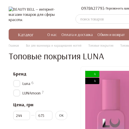
Перейти к основному контенту
0978427793
Перезвонить вам
Каталог
О нас
Оплата и доставка
Обмен и возврат
Главная
Все для маникюра и наращивания ногтей
Топовые покрытия
Топов
Топовые покрытия LUNA
Бренд
4
4
6
Luna
7
LUNAmoon
Цена, грн
От Цена, грн
До Цена, грн
OK