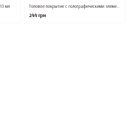
13 мл
Топовое покрытие с голографическими элементами LUNA F*ck Haters, 13 мл
244 грн