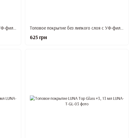
Топовое покрытие без липкого слоя с УФ-фильтром LUNA Top Non Wipe UV, 13 мл
Топовое покрытие без липкого слоя с УФ-фильтром LUNA Top Non Wipe UV, 60 мл (Refill )
625 грн