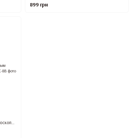
899 грн
Набор для депиляции с силиконовым воскоплавом, 8 предметов, Черный