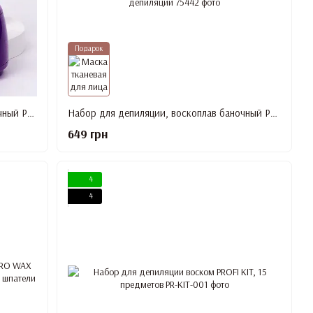
Подарок
Набор для депиляции, воскоплав баночный Pro Wax Purple, Воск 300 г, Шпатели, средство До и После депиляции
Набор для депиляции, воскоплав баночный Pro Wax White, Воск, Шпатели, средство До и После депиляции
649 грн
4
4