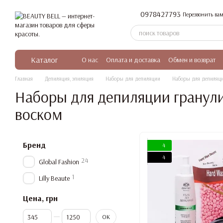
Перейти к основному контенту
0978427793
Перезвонить вам
Каталог
О нас
Оплата и доставка
Обмен и возврат
Главная
Депиляция, эпиляция
Наборы для депиляции
Наборы для депиляц
Наборы для депиляции грану
воском
Бренд
4
4
24
Global Fashion
1
Lilly Beaute
Цена, грн
От Цена, грн
До Цена, грн
OK