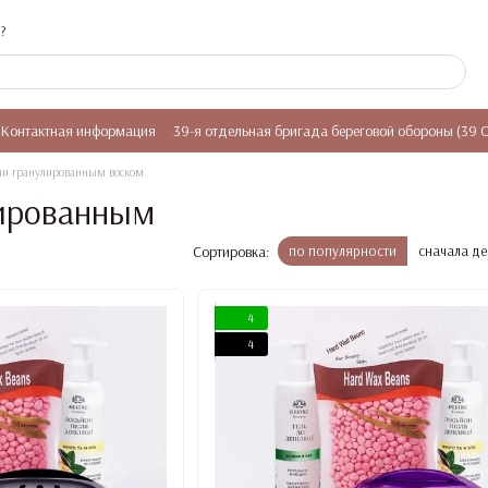
?
Контактная информация
39-я отдельная бригада береговой обороны (39 
ии гранулированным воском
лированным
Сортировка:
по популярности
сначала д
4
4