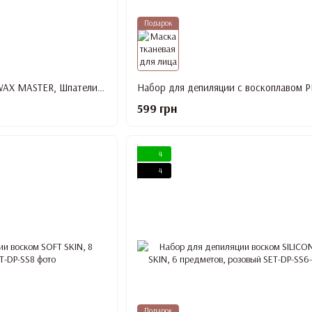
Подарок
Набор для депиляции WAX MASTER, Шпатели, средство До и После депиляции
599 грн
4
4
Подарок