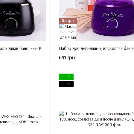
Подарок
Набор для депиляции, воскоплав баночный Pro Wax Black, Воск, Шпатели, средство До и После депиляции
651 грн
4
4