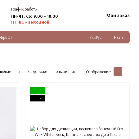
График работы:
Мой заказ
ПН-ЧТ, СБ: 9.00 - 18.00
ПТ, ВС - выходной
Вход
ОБрБО)
Укр
Рус
ешевле
сначала дороже
по названию
Отображение:
4
4