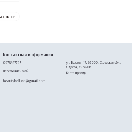
азать все
Контактная информация
0978427793
ул. Базовая, 17, 65000, Одесская обл.,
Одесса, Украина
Перезвонить вам?
Карта проезда
beautybell.od@gmail.com