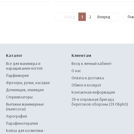
Назад
1
2
Вперед
Пок
Каталог
Клиентам
Все для маникюра и
Вход в личный кабинет
наращивания ногтей
О нас
Парфюмерия
Оплата и доставка
Фрезеры, ручки, насадки
Обмен и возврат
Депиляция, эпиляция
Контактная информация
Стерилизаторы
39-я отдельная бригада
Вытяжки маникюрные
береговой обороны (39 ОБрБО)
(пылесосы)
Аэрография
Парафинотерапия
Кейсы для косметики -