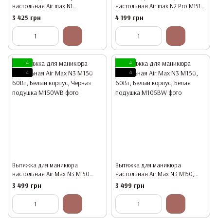
настольная Air max N1
настольная Air max N2 Pro M151
M150 белая
Pro 65Вт бежевая
3 425 грн
4 199 грн
4
4
4
4
Вытяжка для маникюра
Вытяжка для маникюра
настольная Air Max N3 M150
настольная Air Max N3 M150,
60Вт, Белый корпус, Черная
60Вт, Белый корпус, Белая
3 499 грн
3 499 грн
подушка
подушка