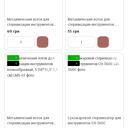
Металлический лоток для
Металлический лоток для
стерилизации инструментов
стерилизации инструментов
почкообразный, L (21,5*15*2,5
почкообразный, M (20*14,5*2,5
60 грн
55 грн
см)
см)
4
4
4
4
Металлический лоток для
Сухожаровой стерилизатор для
стерилизации инструментов
инструментов CH-360C