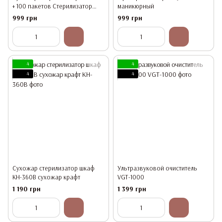
+ 100 пакетов Стерилизатор
маникюрный
Крафт
999 грн
999 грн
4
4
4
4
Сухожар стерилизатор шкаф
Ультразвуковой очиститель
KH-360B сухожар крафт
VGT-1000
1 190 грн
1 399 грн