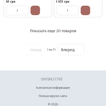
почкообразный, S (18*11,5*2,5
45 грн
1 435 грн
см)
Показать еще 20 товаров
Назад
Вперед
1
из 11
0978427793
Контактная информация
Полная версия сайта
© 2026