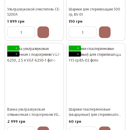
Ультразвуковой очиститель CE-
Шарики для стерилизации 500
5200A
гр, BS-01
1 899 грн
150 грн
4
4
4
4
Ванна ультразвуковая
Шарики гласперленовые
отмывочная с подогревом VGT-
(кварцевые) для стерилизатора
6250, 2.5 л
115 гр
2 999 грн
60 грн