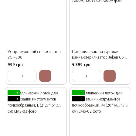
Ультразвуковой стерилизатор
Цифровая ультразвуковая
VGT-800
ванна-стерилизатор Jeken CE-
7200A, 120W
999 грн
4 899 грн
4
4
4
4