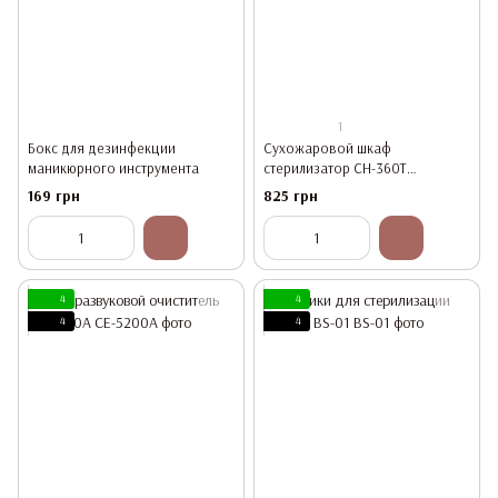
1
Бокс для дезинфекции
Сухожаровой шкаф
маникюрного инструмента
стерилизатор CH-360T
(Сухожар)
169 грн
825 грн
4
4
4
4