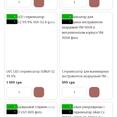
4
4
4
4
UVC LED стерилизатор SUNUV S2
Стерилизатор для маникюрных
99.9%
инструментов кварцевый YM-
9008 в металлическом корпусе
1 499 грн
499 грн
4
4
4
4