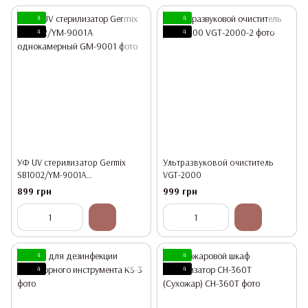
4
4
4
4
УФ UV стерилизатор Germix
Ультразвуковой очиститель
SB1002/YM-9001А
VGT-2000
однокамерный
899 грн
999 грн
4
4
4
4