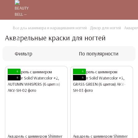
Все для маникюра и наращивания ногтей
Декор для ногтей
Акварел
Акварельные краски для ногтей
Фильтр
По популярности
4
4
4
4
Акварель с шиммером Shimmer
Акварель с шиммером Shimmer