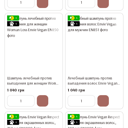
4
4
4
4
Шампунь лечебный против
Лечебный шампунь против
выпадения для женщин Woman
выпадения волос Envie Vegan
Loss Envie Vegan
для мужчин
1 040 грн
1 040 грн
4
4
4
4