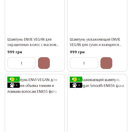
Шампунь ENVIE VEGAN для
Шампунь увлажняющий ENVIE
окрашенных волос с маслом
VEGAN для сухих и вьющихся
муру муру
волос
999 грн
999 грн
4
4
4
4