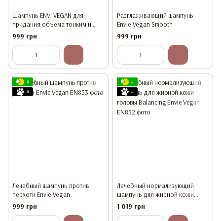
Шампунь ENVI VEGAN для
Разглаживающий шампунь
придания объема тонким и
Envie Vegan Smooth
ломким волосам
999 грн
999 грн
4
4
4
4
Лечебный шампунь против
Лечебный нормализующий
перхоти Envie Vegan
шампунь для жирной кожи
головы Balancing Envie Vegan
999 грн
1 019 грн