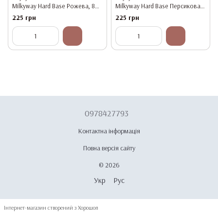
Milkyway Hard Base Рожева, 8
Milkyway Hard Base Персикова,
мл
8 мл
225 грн
225 грн
0978427793
Контактна інформація
Повна версія сайту
© 2026
Укр
Рус
Інтернет-магазин створений з Хорошоп