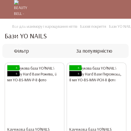
Все для манікюру і нарощування нігтів
Базові покриття
Бази YO NAI
Бази YO NAILS
Фільтр
За популярністю
4
4
4
4
Каучукова база YO!NAILS
Каучукова база YO!NAILS