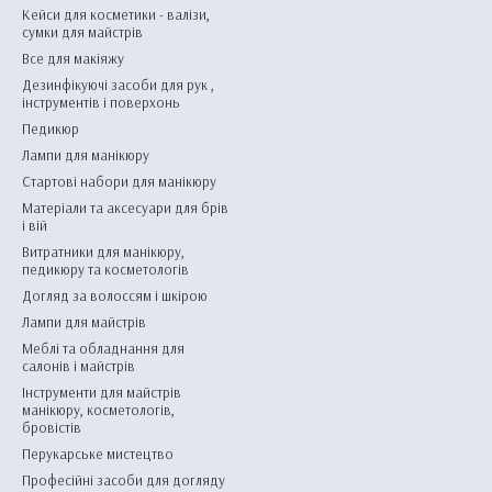
Кейси для косметики - валізи,
сумки для майстрів
Все для макіяжу
Дезинфікуючі засоби для рук ,
інструментів і поверхонь
Педикюр
Лампи для манікюру
Стартові набори для манікюру
Матеріали та аксесуари для брів
і вій
Витратники для манікюру,
педикюру та косметологів
Догляд за волоссям і шкірою
Лампи для майстрів
Меблі та обладнання для
салонів і майстрів
Інструменти для майстрів
манікюру, косметологів,
бровістів
Перукарське мистецтво
Професійні засоби для догляду