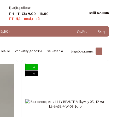
Графік роботи:
Мій кошик
ПН-ЧТ, СБ: 9.00 - 18.00
ПТ, НД - вихідний
Вхід
ОБрБО)
Укр
Рус
ешевше
спочатку дорожчі
за назвою
Відображення:
4
4