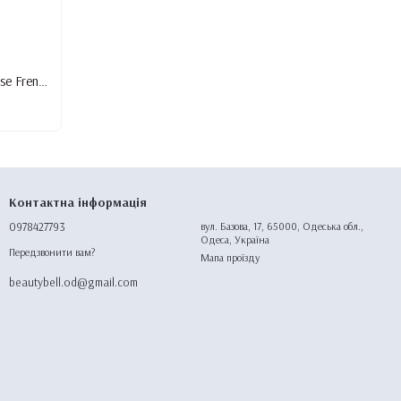
База для гель лаку Lilly Beaute Cover Base French #6, 12 мл
Контактна інформація
0978427793
вул. Базова, 17, 65000, Одеська обл.,
Одеса, Україна
Передзвонити вам?
Мапа проїзду
beautybell.od@gmail.com