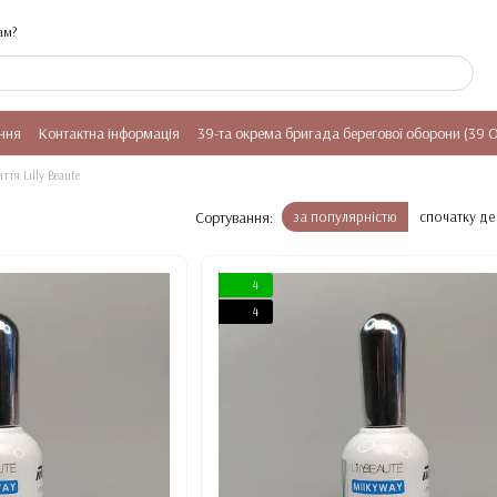
ам?
ння
Контактна інформація
39-та окрема бригада берегової оборони (39 
ття Lilly Beaute
Сортування:
за популярністю
спочатку д
4
4