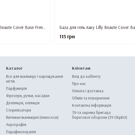
База для гель лаку Lilly Beaute Cover Base French #2, 12 мл
115 грн
Каталог
Клієнтам
Все для манікюру і нарощування
Вхід до кабінету
нігтів
Про нас
Парфумерія
Оплата і доставка
Фрезери, ручки, насадки
Обмін та повернення
Депіляція, епіляція
Контактна інформація
Стерилізатори
39-та окрема бригада
Витяжки манікюрні (пилососи)
берегової оборони (39 ОБрБО)
Аерографія
Парафінотерапія