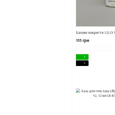
115 грн
4
4