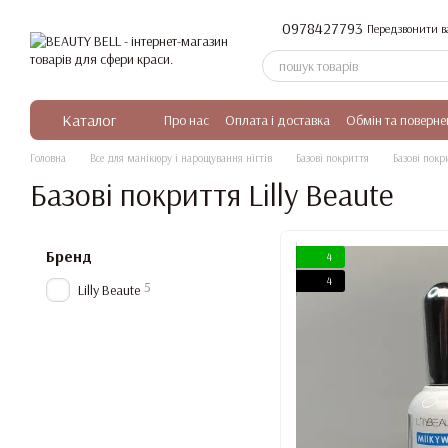
Перейти до основного контенту
0978427793
Передзвонити в
Каталог
Про нас
Оплата і доставка
Обмін та поверне
Головна
Все для манікюру і нарощування нігтів
Базові покриття
Базові покри
Базові покриття Lilly Beaute
Бренд
4
4
5
Lilly Beaute