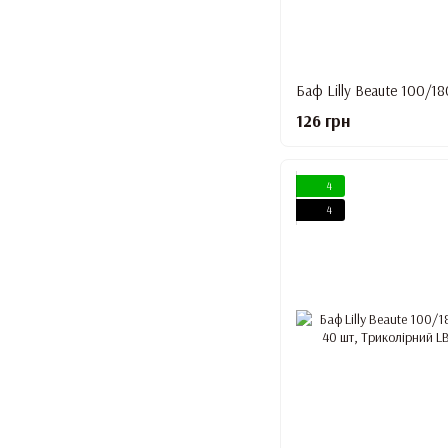
126 грн
4
4