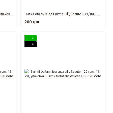
Баф Lilly Beaute 100/180, округлі краї, упаковка 40 шт, Жовто-блакитний
Пилка овальна для нігтів LillyBeaute 100/180, упаковка 50 шт
200 грн
4
4