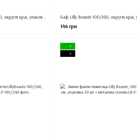
Баф Lilly Beaute 100/180, округлі краї, упаковка 40 шт, Триколірний
146 грн
4
4