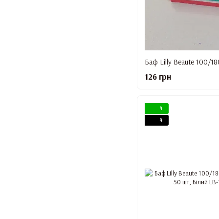
126 грн
4
4