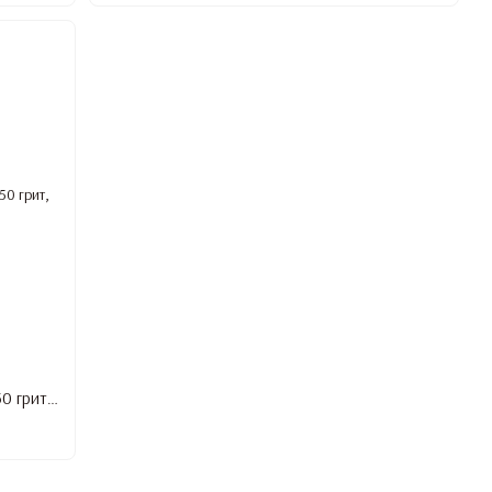
Пилка-дуга для нігтів Lilly Beaute,120/150 грит, 50 шт/уп.