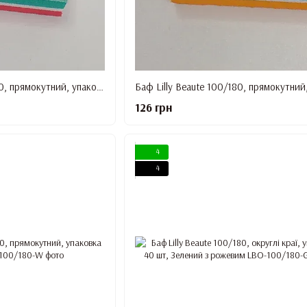
Баф Lilly Beaute 100/180, прямокутний, упаковка 50 шт, Червоний із зеленим
126 грн
4
4