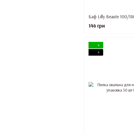
146 грн
4
4