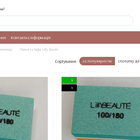
ам?
ння
Контактна інформація
манікюру
Пилки та бафи Lilly Beaute
Сортування:
за популярністю
спочатку д
4
4