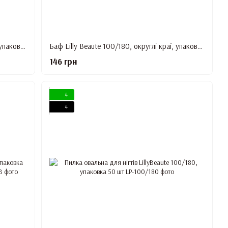
Баф Lilly Beaute 100/180, округлі краї, упаковка 40 шт, Зелений з рожевим
Баф Lilly Beaute 100/180, округлі краї, упаковка 40 шт, Помаранчевий з сірим
146 грн
4
4