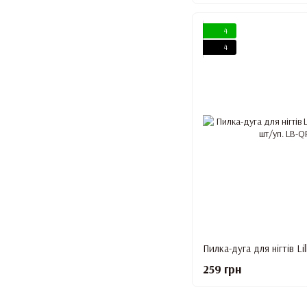
4
4
259 грн