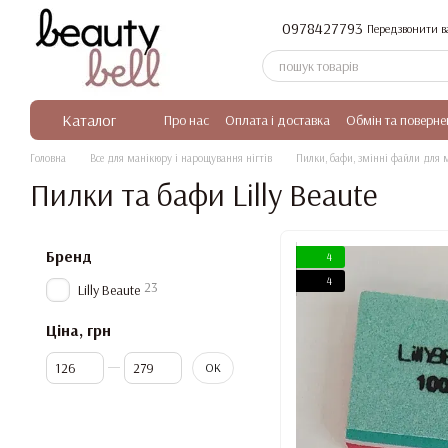
Перейти до основного контенту
0978427793
Передзвонити в
Каталог
Про нас
Оплата і доставка
Обмін та поверне
Головна
Все для манікюру і нарощування нігтів
Пилки, бафи, змінні файли для 
Пилки та бафи Lilly Beaute
Бренд
4
4
23
Lilly Beaute
Ціна, грн
Від Ціна, грн
До Ціна, грн
ОК