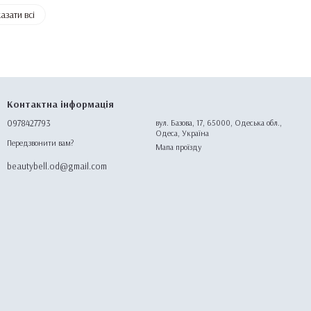
азати всі
Контактна інформація
0978427793
вул. Базова, 17, 65000, Одеська обл.,
Одеса, Україна
Передзвонити вам?
Мапа проїзду
beautybell.od@gmail.com