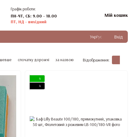
Графік роботи:
Мій кошик
ПН-ЧТ, СБ: 9.00 - 18.00
ПТ, НД - вихідний
Вхід
Укр
Рус
ешевше
спочатку дорожчі
за назвою
Відображення:
4
4