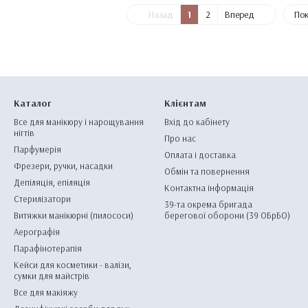
Назад
1
2
Вперед
Пок
Каталог
Клієнтам
Все для манікюру і нарощування
Вхід до кабінету
нігтів
Про нас
Парфумерія
Оплата і доставка
Фрезери, ручки, насадки
Обмін та повернення
Депіляція, епіляція
Контактна інформація
Стерилізатори
39-та окрема бригада
Витяжки манікюрні (пилососи)
берегової оборони (39 ОБрБО)
Аерографія
Парафінотерапія
Кейси для косметики - валізи,
сумки для майстрів
Все для макіяжу