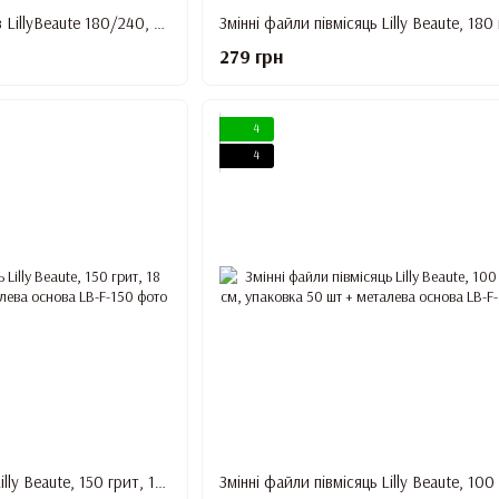
Пилка овальна для нігтів LillyBeaute 180/240, упаковка 50 шт
279 грн
4
4
Змінні файли півмісяць Lilly Beaute, 150 грит, 18 см, упаковка 50 шт + металева основа