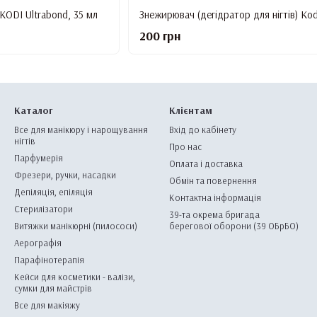
ODI Ultrabond, 35 мл
200 грн
Каталог
Клієнтам
Все для манікюру і нарощування
Вхід до кабінету
нігтів
Про нас
Парфумерія
Оплата і доставка
Фрезери, ручки, насадки
Обмін та повернення
Депіляція, епіляція
Контактна інформація
Стерилізатори
39-та окрема бригада
Витяжки манікюрні (пилососи)
берегової оборони (39 ОБрБО)
Аерографія
Парафінотерапія
Кейси для косметики - валізи,
сумки для майстрів
Все для макіяжу