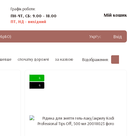
Графік роботи:
Мій кошик
ПН-ЧТ, СБ: 9.00 - 18.00
ПТ, НД - вихідний
Вхід
ОБрБО)
Укр
Рус
ешевше
спочатку дорожчі
за назвою
Відображення:
4
4