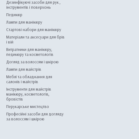
Дезинфікуючі засоби для рук ,
інструментів і поверхонь
Педикюр
Лампи для манікюру
Стартові набори для манікюру
Матеріали та аксесуари для брів
і вій
Витратники для манікюру,
педикюру та косметологів
Догляд за волоссям і шкірою
Лампи для майстрів
Меблі та обладнання для
салонів і майстрів
Інструменти для майстрів
манікюру, косметологів,
бровістів
Перукарське мистецтво
Професійні засоби для догляду
за волоссям і шкірою