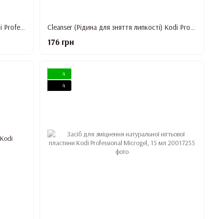
Nail Fresher (знежирювач для нігтів) Kodi Professional, 250 мл.
Cleanser (Рідина для зняття липкості) Kodi Professional, 160 мл
176 грн
4
4