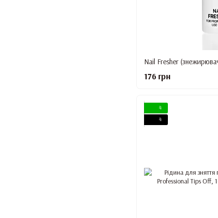
176 грн
4
4