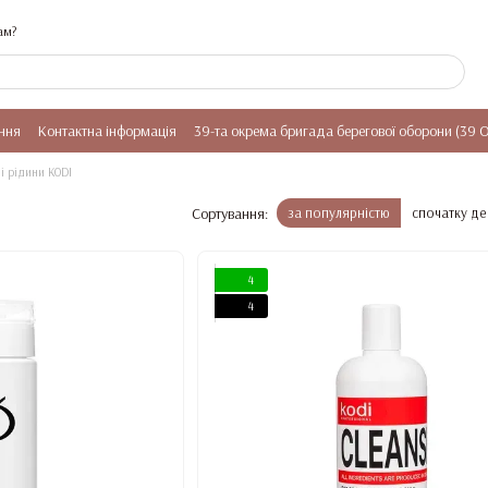
ам?
ння
Контактна інформація
39-та окрема бригада берегової оборони (39 
і рідини KODI
Сортування:
за популярністю
спочатку д
4
4