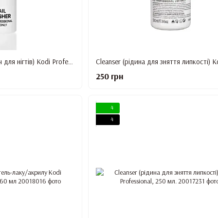
Nail Fresher (знежирювач для нігтів) Kodi Professional, 160 мл.
250 грн
4
4