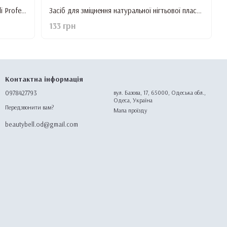
Знежирювач (дегідратор для нігтів) Kodi Professional, 35 мл
Засіб для зміцнення натуральної нігтьової пластини Kodi Professional Microgel, 15 мл
133 грн
Контактна інформація
0978427793
вул. Базова, 17, 65000, Одеська обл.,
Одеса, Україна
Передзвонити вам?
Мапа проїзду
beautybell.od@gmail.com