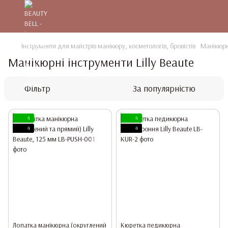
Інструменти для майстрів манікюру, косметологів, бровістів
Манікюрні
Манікюрні інструменти Lilly Beaute
Фільтр
За популярністю
4
4
4
4
Лопатка манікюрна (округлений
Кюретка педикюрна