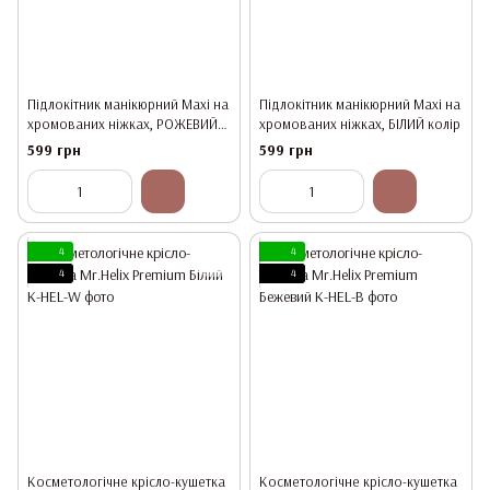
Підлокітник манікюрний Maxi на
Підлокітник манікюрний Maxi на
хромованих ніжках, РОЖЕВИЙ
хромованих ніжках, БІЛИЙ колір
колір
599 грн
599 грн
4
4
4
4
Косметологічне крісло-кушетка
Косметологічне крісло-кушетка