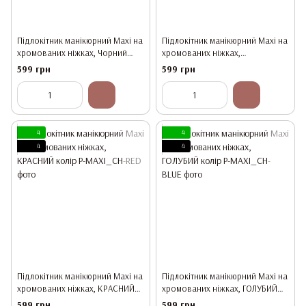
Підлокітник манікюрний Maxi на
Підлокітник манікюрний Maxi на
хромованих ніжках, Чорний
хромованих ніжках,
колір
ГРАФІТОВИЙ колір
599 грн
599 грн
4
4
4
4
Підлокітник манікюрний Maxi на
Підлокітник манікюрний Maxi на
хромованих ніжках, КРАСНИЙ
хромованих ніжках, ГОЛУБИЙ
колір
колір
599 грн
599 грн