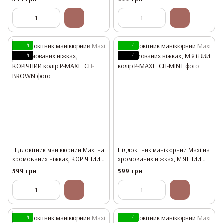
4
4
4
4
Підлокітник манікюрний Maxi на
Підлокітник манікюрний Maxi на
хромованих ніжках, КОРІЧНИЙ
хромованих ніжках, М'ЯТНИЙ
колір
колір
599 грн
599 грн
4
4