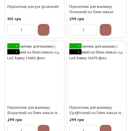
Підлокітник для рук (рожевий)
Підлокітник для манікюру
(бежевий) на білих ніжках
105 грн
299 грн
4
4
4
4
Підлокітник для манікюру
Підлокітник для манікюру
(Бордовий) на білих ніжках під
(Графітовий) на білих ніжках під
Led Лампу
Led Лампу
299 грн
299 грн