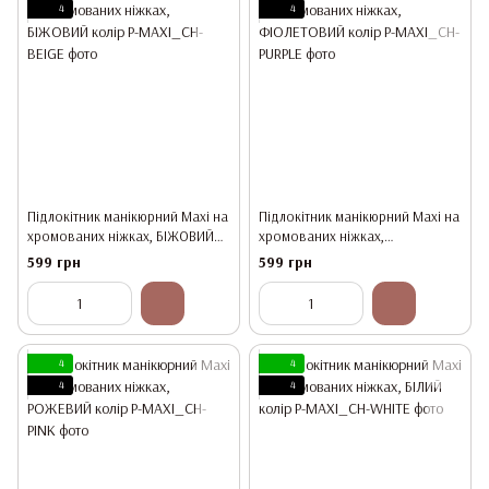
4
4
Підлокітник манікюрний Maxi на
Підлокітник манікюрний Maxi на
хромованих ніжках, БІЖОВИЙ
хромованих ніжках,
колір
ФІОЛЕТОВИЙ колір
599 грн
599 грн
4
4
4
4