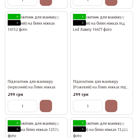
4
4
4
4
Підлокітник для манікюру
Підлокітник для манікюру
(червоний) на білих ніжках
(Рожевий) на білих ніжках під
Led Лампу
299 грн
299 грн
4
4
4
4