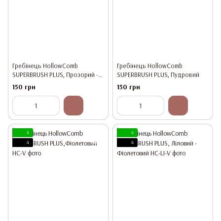
Гребінець HollowComb
Гребінець HollowComb
SUPERBRUSH PLUS, Прозорий -
SUPERBRUSH PLUS, Пудровий
Білий
150 грн
150 грн
4
4
4
4