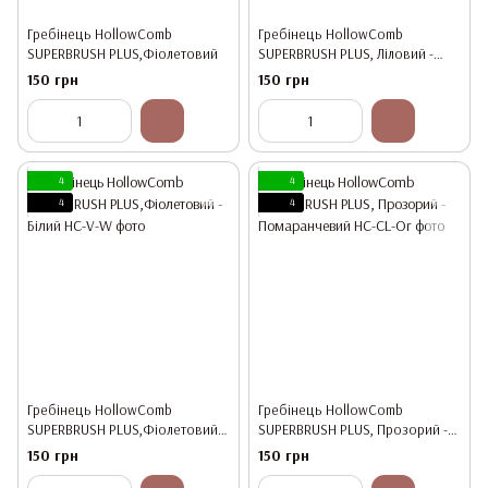
Гребінець HollowComb
Гребінець HollowComb
SUPERBRUSH PLUS,Фіолетовий
SUPERBRUSH PLUS, Ліловий -
Фіолетовий
150 грн
150 грн
4
4
4
4
Гребінець HollowComb
Гребінець HollowComb
SUPERBRUSH PLUS,Фіолетовий -
SUPERBRUSH PLUS, Прозорий -
Білий
Помаранчевий
150 грн
150 грн