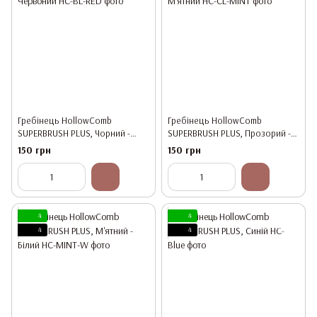
Гребінець HollowComb
Гребінець HollowComb
SUPERBRUSH PLUS, Чорний -
SUPERBRUSH PLUS, Прозорий -
Червоний
М'ятний
150 грн
150 грн
4
4
4
4