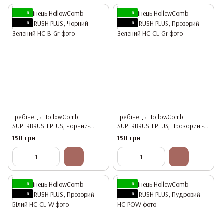
4
4
4
4
Гребінець HollowComb
Гребінець HollowComb
SUPERBRUSH PLUS, Чорний-
SUPERBRUSH PLUS, Прозорий -
Зелений
Зелений
150 грн
150 грн
4
4
4
4