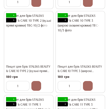
4
4
4
4
Пінцет для брів STALEKS BEAUTY
Пінцет для брів STALEKS BEAUTY
& CARE 10 TYPE 2 (вузькі прямі
& CARE 10 TYPE 3 (широкі
кромки)
скошені кромки)
180 грн
180 грн
4
4
4
4