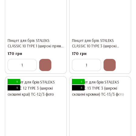
Пінцет для брів STALEKS
Пінцет для брів STALEKS
CLASSIC 10 TYPE 1 (широкі прямі
CLASSIC 10 TYPE 3 (широкі
кромки)
скошені краї)
170 грн
170 грн
4
4
4
4