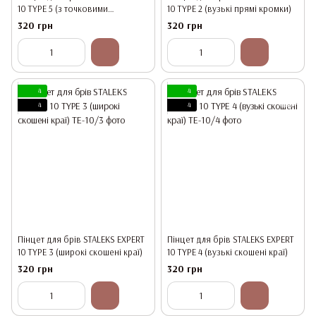
10 TYPE 5 (з точковими
10 TYPE 2 (вузькі прямі кромки)
кромками для точкової корекції
320 грн
320 грн
брів)
4
4
4
4
Пінцет для брів STALEKS EXPERT
Пінцет для брів STALEKS EXPERT
10 TYPE 3 (широкі скошені краї)
10 TYPE 4 (вузькі скошені краї)
320 грн
320 грн