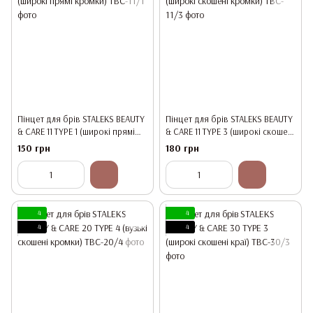
Пінцет для брів STALEKS BEAUTY
Пінцет для брів STALEKS BEAUTY
& CARE 11 TYPE 1 (широкі прямі
& CARE 11 TYPE 3 (широкі скошені
кромки)
кромки)
150 грн
180 грн
4
4
4
4