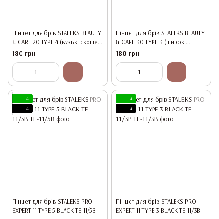
Пінцет для брів STALEKS BEAUTY
Пінцет для брів STALEKS BEAUTY
& CARE 20 TYPE 4 (вузькі скошені
& CARE 30 TYPE 3 (широкі
кромки)
скошені краї)
180 грн
180 грн
4
4
4
4
Пінцет для брів STALEKS PRO
Пінцет для брів STALEKS PRO
EXPERT 11 TYPE 5 BLACK TE-11/5B
EXPERT 11 TYPE 3 BLACK TE-11/3B