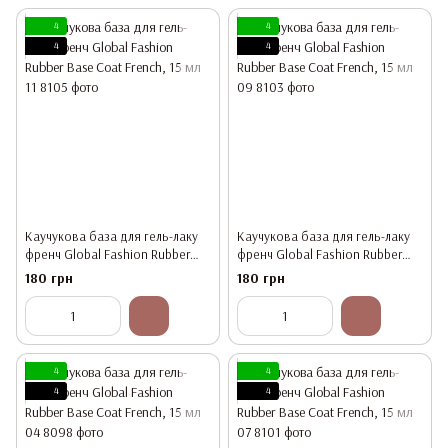
4
4
4
4
Каучукова база для гель-лаку
Каучукова база для гель-лаку
френч Global Fashion Rubber
френч Global Fashion Rubber
Base Coat French, 15 мл 11
Base Coat French, 15 мл 09
180 грн
180 грн
4
4
4
4