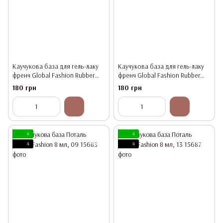
Каучукова база для гель-лаку
Каучукова база для гель-лаку
френч Global Fashion Rubber
френч Global Fashion Rubber
Base Coat French, 15 мл 04
Base Coat French, 15 мл 07
180 грн
180 грн
4
4
4
4