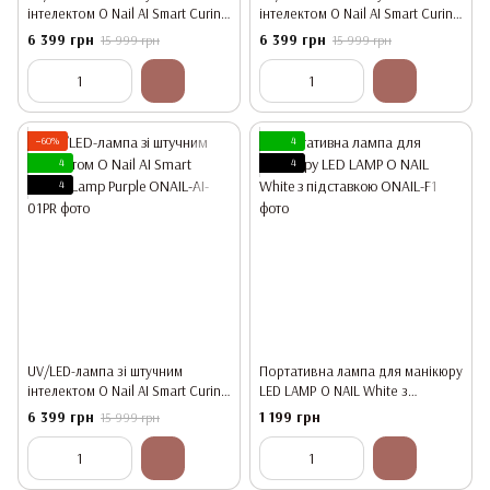
інтелектом O Nail AI Smart Curing
інтелектом O Nail AI Smart Curing
Lamp White
Lamp Pink
6 399 грн
6 399 грн
15 999 грн
15 999 грн
−60%
4
4
4
4
UV/LED-лампа зі штучним
Портативна лампа для манікюру
інтелектом O Nail AI Smart Curing
LED LAMP O NAIL White з
Lamp Purple
підставкою
6 399 грн
1 199 грн
15 999 грн