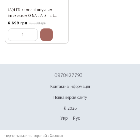
UV/LED-лампа зі штучним
інтелектом O NAIL AI Smart
Curing Lamp Pink + пульт ДК
6 699 грн
16 998 грн
0978427793
Контактна інформація
Повна версія сайту
© 2026
Укр
Рус
Інтернет-магазин створений з Хорошоп