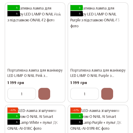
4
4
4
4
Портативна лампа для манікюру
Портативна лампа для манікюру
LED LAMP O NAIL Pink з
LED LAMP O NAIL Purple з
підставкою
підставкою
1 199 грн
1 199 грн
−61%
−61%
4
4
4
4