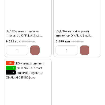
UV/LED-лампа зі штучним
UV/LED-лампа зі штучним
інтелектом O NAIL AI Smart
інтелектом O NAIL AI Smart
Curing Lamp White + пульт ДК
Curing Lamp Purple + пульт ДК
6 699 грн
6 699 грн
16 998 грн
16 998 грн
−61%
4
4