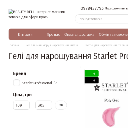
Перейти до основного контенту
0978427793
Передзвонити в
Каталог
Про нас
Оплата і доставка
Обмін та поверне
Головна
Все для манікюру і нарощування нігтів
Засоби для нарощування та зміц
Гелі для нарощування Starlet Pr
Бренд
4
4
73
Starlet Professional
Ціна, грн
Від Ціна, грн
До Ціна, грн
ОК