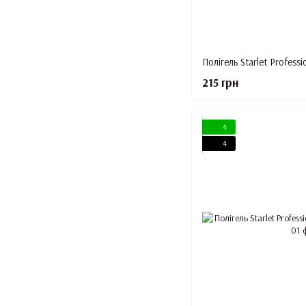
Полігель Starlet Professi
215 грн
4
4