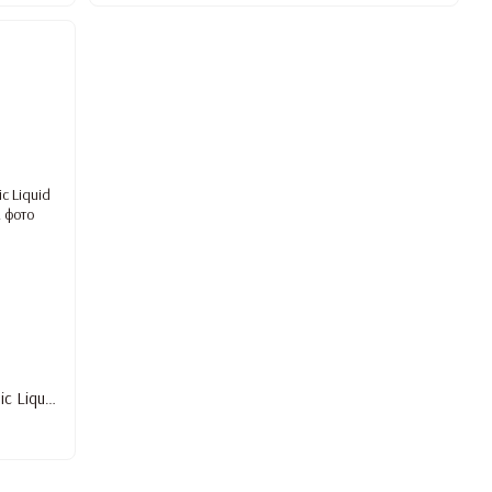
Рідкий полігель Starlet Professional Acrylic Liquid Gel PINK DARK YELLOW, 15 мл