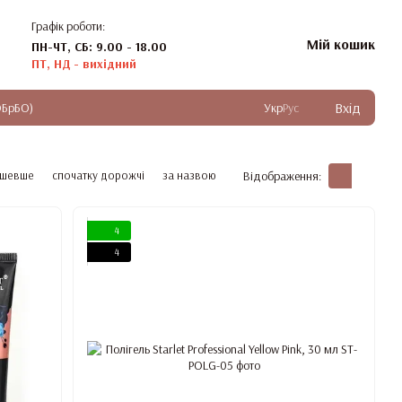
Графік роботи:
Мій кошик
ПН-ЧТ, СБ: 9.00 - 18.00
ПТ, НД - вихідний
Вхід
ОБрБО)
Укр
Рус
ешевше
спочатку дорожчі
за назвою
Відображення:
4
4