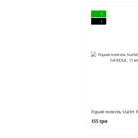
4
4
155 грн