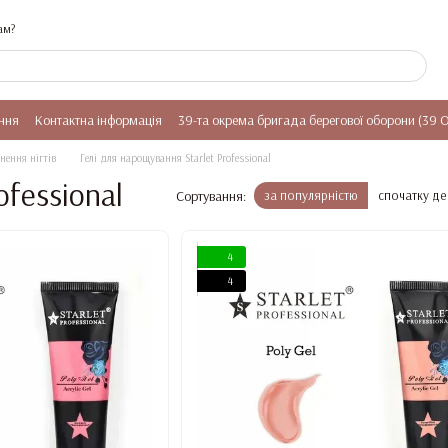
ам?
ння
Контактна інформація
39-та окрема бригада берегової оборони (39 
нення нігтів
Гелі для нарощування Starlet Professional
ofessional
Сортування:
за популярністю
спочатку д
4
4