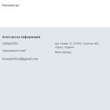
Показати всі
Контактна інформація
0978427793
вул. Базова, 17, 65000, Одеська обл.,
Одеса, Україна
Передзвонити вам?
Мапа проїзду
beautybell.od@gmail.com