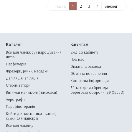
Назад
1
2
3
4
Вперед
Каталог
Клієнтам
Все для манікюру і нарощування
Вхід до кабінету
нігтів
Про нас
Парфумерія
Оплата і доставка
Фрезери, ручки, насадки
Обмін та повернення
Депіляція, епіляція
Контактна інформація
Стерилізатори
39-та окрема бригада
Витяжки манікюрні (пилососи)
берегової оборони (39 ОБрБО)
Аерографія
Парафінотерапія
Кейси для косметики - валізи,
сумки для майстрів
Все для макіяжу