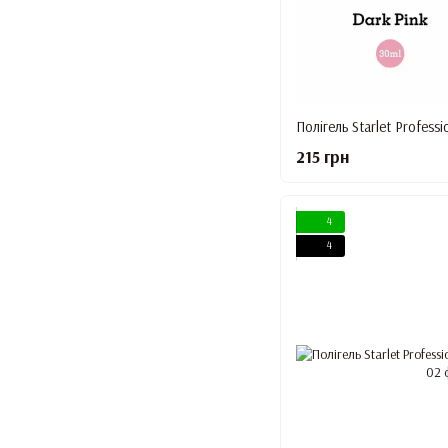
Полігель Starlet Professi
215 грн
4
4